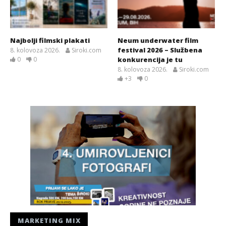
Najbolji filmski plakati
Neum underwater film
festival 2026 – Službena
8. kolovoza 2026.
Siroki.com
0
0
konkurencija je tu
8. kolovoza 2026.
Siroki.com
+3
0
MARKETING MIX