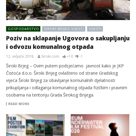
GOSPODARSTVO
SIROKI BRIJEG VIJESTI
VIJESTI
Poziv na sklapanje Ugovora o sakupljanju
i odvozu komunalnog otpada
12. veljače 2018.
Siroki.com
+10
-1
Široki Brjeg – Ovim putem podsjećamo javnost kako je JKP
Čistoća d.o.o. Široki Brijeg ovlašteno od strane Gradskog
vijeća Široki Brijeg za obavljanje komunalnih djelatnosti
prikupljanja i odlaganja komunalnog otpada fizičkim i pravnim
osobama na teritoriju Grada Širokog Brijega.
READ MORE