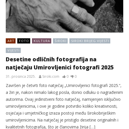
ART
FOTO
KULTURA
ŠIROKI
SIROKI BRIJEG VIJESTI
VIJESTI
Desetine odličnih fotografija na
natječaju Umirovljenici fotografi 2025
31. prosinca 2025.
Siroki.com
0
0
Završen je četvrti foto natječaj „Umirovljenici fotografi 2025.“,
a žiri je, nakon nimalo lakog posla, donio odluku o nagrađenim
autorima. Ovaj jedinstveni foto natječaj, namijenjen isključivo
umirovljenicima, i ove je godine potvrdio koliko kreativnosti,
osjećaja i umjetničkog izraza postoji među širokobriješkim
umirovljenicima. Na natječaj je pristiglo desetine originalnih i
kvalitetnih fotografija, što je članovima žirija […]