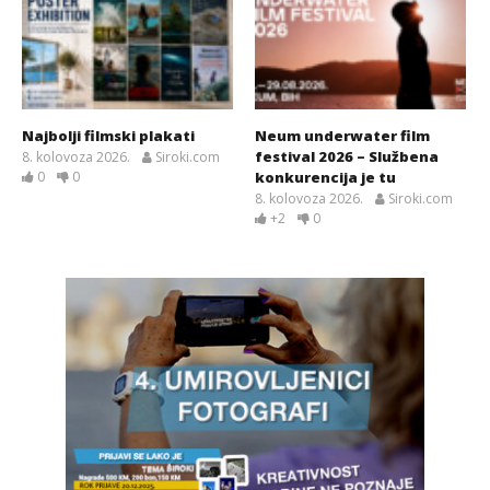
Najbolji filmski plakati
Neum underwater film
festival 2026 – Službena
8. kolovoza 2026.
Siroki.com
0
0
konkurencija je tu
8. kolovoza 2026.
Siroki.com
+2
0