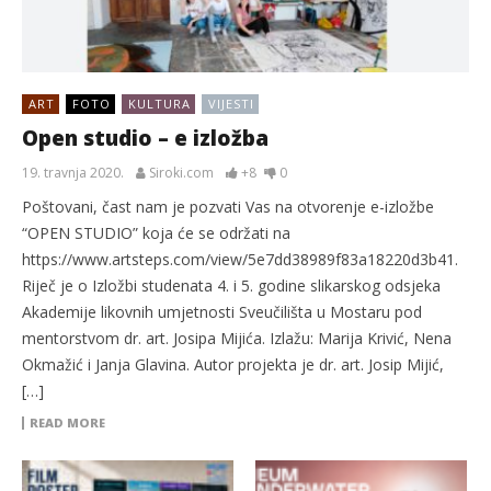
ART
FOTO
KULTURA
VIJESTI
Open studio – e izložba
19. travnja 2020.
Siroki.com
+8
0
Poštovani, čast nam je pozvati Vas na otvorenje e-izložbe
“OPEN STUDIO” koja će se održati na
https://www.artsteps.com/view/5e7dd38989f83a18220d3b41.
Riječ je o Izložbi studenata 4. i 5. godine slikarskog odsjeka
Akademije likovnih umjetnosti Sveučilišta u Mostaru pod
mentorstvom dr. art. Josipa Mijića. Izlažu: Marija Krivić, Nena
Okmažić i Janja Glavina. Autor projekta je dr. art. Josip Mijić,
[…]
READ MORE