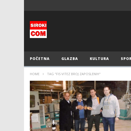
POČETNA
GLAZBA
KULTURA
SPO
HOME
TAG "FIS VITEZ BROJ ZAPOSLENIH"