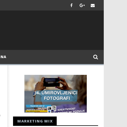
INA
e
MARKETING MIX