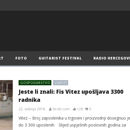
RT
FOTO
GUITARIST FESTIVAL
RADIO HERCEGOV
GOSPODARSTVO
VIJESTI
Jeste li znali: Fis Vitez upošljava 3300
radnika
22. svibnja 2018.
Siroki.com
+28
0
Vitez – Broj zaposlenika u trgovini i proizvodnji dosegnuo j
do 3 300 uposlenih. Slijed uspješnih poslovnih godina za