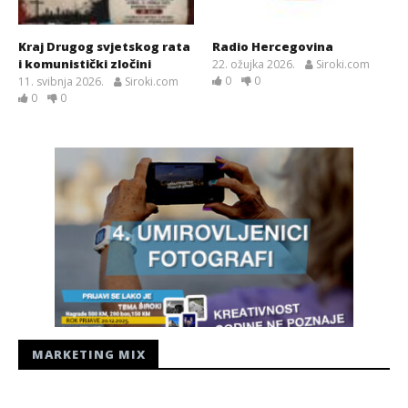
Kraj Drugog svjetskog rata
Radio Hercegovina
i komunistički zločini
22. ožujka 2026.
Siroki.com
0
0
11. svibnja 2026.
Siroki.com
0
0
MARKETING MIX