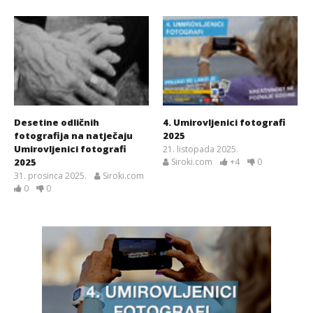
Desetine odličnih
4. Umirovljenici fotografi
fotografija na natječaju
2025
Umirovljenici fotografi
21. listopada 2025.
2025
Siroki.com
+4
0
31. prosinca 2025.
Siroki.com
0
0