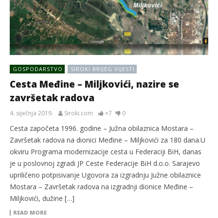
GOSPODARSTVO
SIROKI BRIJEG VIJESTI
Cesta Međine – Miljkovići, nazire se
završetak radova
4. siječnja 2019.
Siroki.com
+7
0
Cesta započeta 1996. godine – Južna obilaznica Mostara –
Završetak radova na dionici Međine – Miljkovići za 180 dana.U
okviru Programa modernizacije cesta u Federaciji BiH, danas
je u poslovnoj zgradi JP Ceste Federacije BiH d.o.o. Sarajevo
upriličeno potpisivanje Ugovora za izgradnju Južne obilaznice
Mostara – Završetak radova na izgradnji dionice Međine –
Miljkovići, dužine […]
READ MORE