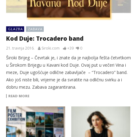
GLAZBA
ZABAVA
Kod Duje: Trocadero band
21. travnja 2016.
Siroki.com
+39
0
Široki Brijeg – Čevrtak je, i znate da je najbolja fešta četvrtkom
u Širokom Brijegu u Kavani kod Duje. Ovaj put u večeri Vina i
meze, Duje ugošćuje odlične zabavljače – “Trocadero” band.
Ako još niste bili, vrijeme je da svratite na odličnu svirku a i
dobru mezu. Zabava zagarantirana.
READ MORE