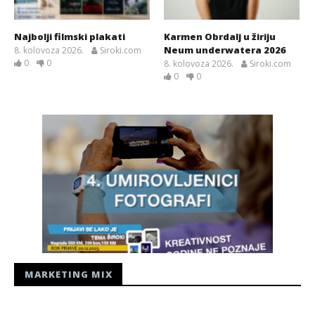
Najbolji filmski plakati
Karmen Obrdalj u žiriju
Neum underwatera 2026
8. kolovoza 2026.
Siroki.com
0
0
8. kolovoza 2026.
Siroki.com
0
0
MARKETING MIX