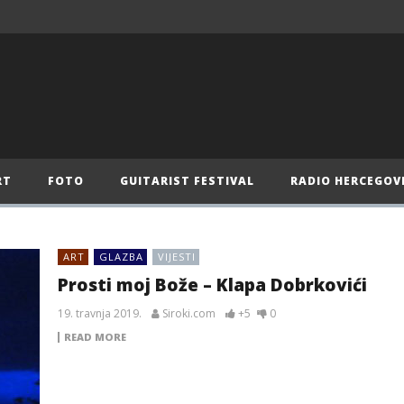
RT
FOTO
GUITARIST FESTIVAL
RADIO HERCEGOV
ART
GLAZBA
VIJESTI
Prosti moj Bože – Klapa Dobrkovići
19. travnja 2019.
Siroki.com
+5
0
READ MORE