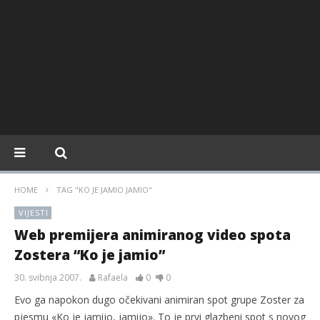
HOME
TAG "KO JE JAMIO JAMIO"
VIJESTI
Web premijera animiranog video spota
Zostera “Ko je jamio”
30. svibnja 2007.
Rafaela
0
0
Evo ga napokon dugo očekivani animiran spot grupe Zoster za
pjesmu «Ko je jamijo, jamijo». To je prvi glazbeni spot s novog