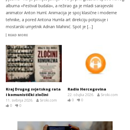
albuma «Festival budala», a režirao ga je mladi sarajevski
animator Anton Huml. Animacija je spoj klasične i moderne
tehnike, a pored Antona Humla art direkciju potpisuje i
mostarski umjetnik Adnan Mahinić. Spot je […]
READ MORE
Kraj Drugog svjetskog rata
Radio Hercegovina
i komunistički zločini
22. ožujka 2026.
Siroki.com
0
0
11. svibnja 2026.
Siroki.com
0
0