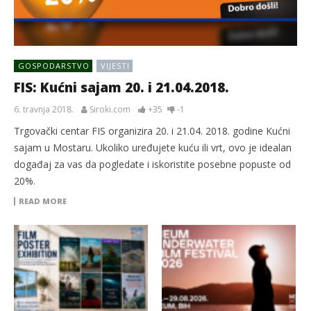
GOSPODARSTVO
VIJESTI
FIS: Kućni sajam 20. i 21.04.2018.
6. travnja 2018.
Siroki.com
+35
-1
Trgovački centar FIS organizira 20. i 21.04. 2018. godine Kućni
sajam u Mostaru. Ukoliko uređujete kuću ili vrt, ovo je idealan
događaj za vas da pogledate i iskoristite posebne popuste od
20%.
READ MORE