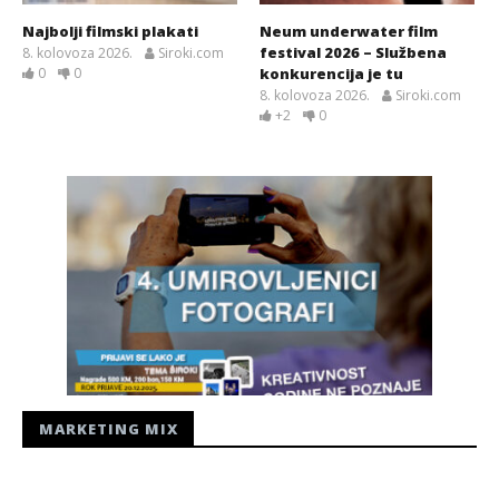
Najbolji filmski plakati
Neum underwater film
festival 2026 – Službena
8. kolovoza 2026.
Siroki.com
0
0
konkurencija je tu
8. kolovoza 2026.
Siroki.com
+2
0
MARKETING MIX