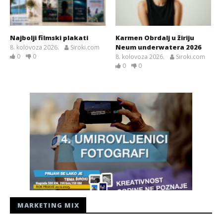
Najbolji filmski plakati
Karmen Obrdalj u žiriju
Neum underwatera 2026
8. kolovoza 2026.
Siroki.com
0
0
8. kolovoza 2026.
Siroki.com
0
0
MARKETING MIX