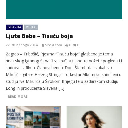
GLAZBA
VIDEO
Ljute Bebe – Tisuću boja
22. studenoga 2014.
Siroki.com
0
0
Zagreb – Tribošić, Pjesma “Tisuću boja” glazbena je tema
hrvatskog igranog filma “Iza sna”, a u spotu možete pogledati i
kadrove iz filma. Članovi benda: Đoni Štambuk – vokal Ivo
Mikulić – gitare Herzeg Strings – orkestar Albumi su snimljeni u
studiju Ive Mikulića u Širokom Brijegu te u zadarskom studiju
Long In producenta Slavena […]
READ MORE