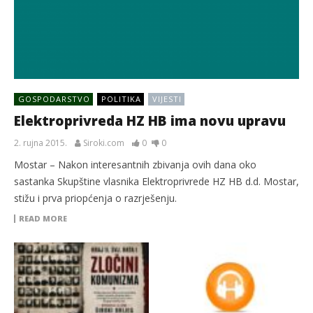
GOSPODARSTVO
POLITIKA
VIJESTI
Elektroprivreda HZ HB ima novu upravu
2. rujna 2015.
Siroki.com
0
0
Mostar – Nakon interesantnih zbivanja ovih dana oko
sastanka Skupštine vlasnika Elektroprivrede HZ HB d.d. Mostar,
stižu i prva priopćenja o razrješenju.
READ MORE