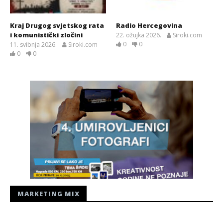
Kraj Drugog svjetskog rata
Radio Hercegovina
i komunistički zločini
22. ožujka 2026.
Siroki.com
0
0
11. svibnja 2026.
Siroki.com
0
0
MARKETING MIX