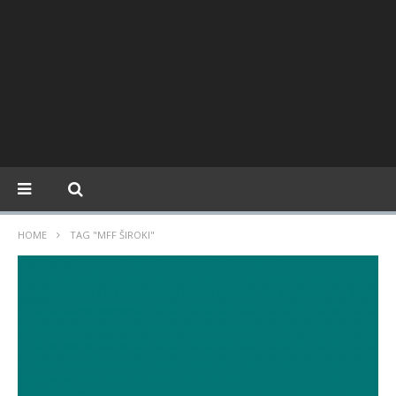
HOME
TAG "MFF ŠIROKI"