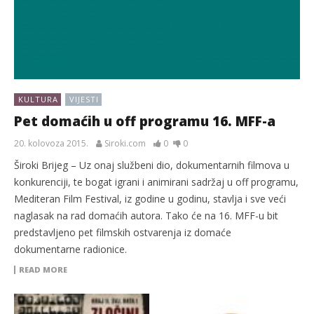
KULTURA
VIJESTI
Pet domaćih u off programu 16. MFF-a
20. kolovoza 2015.
Siroki.com
0
0
Široki Brijeg – Uz onaj službeni dio, dokumentarnih filmova u
konkurenciji, te bogat igrani i animirani sadržaj u off programu,
Mediteran Film Festival, iz godine u godinu, stavlja i sve veći
naglasak na rad domaćih autora. Tako će na 16. MFF-u bit
predstavljeno pet filmskih ostvarenja iz domaće
dokumentarne radionice.
READ MORE