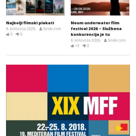
Najbolji filmski plakati
Neum underwater film
festival 2026 – Službena
8. kolovoza 2026.
Siroki.com
0
0
konkurencija je tu
8. kolovoza 2026.
Siroki.com
+3
0