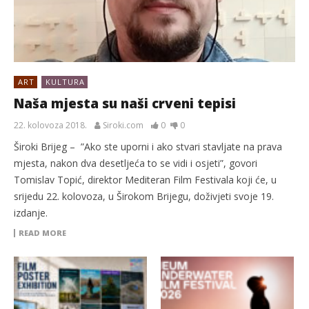
ART
KULTURA
Naša mjesta su naši crveni tepisi
22. kolovoza 2018.
Siroki.com
0
0
Široki Brijeg – ”Ako ste uporni i ako stvari stavljate na prava
mjesta, nakon dva desetljeća to se vidi i osjeti”, govori
Tomislav Topić, direktor Mediteran Film Festivala koji će, u
srijedu 22. kolovoza, u Širokom Brijegu, doživjeti svoje 19.
izdanje.
READ MORE