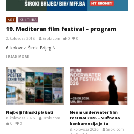
ART
KULTURA
19. Mediteran film festival – program
2. kolovoza 2018.
Siroki.com
0
0
6. kolovoz, Široki Brijeg N
READ MORE
Najbolji filmski plakati
Neum underwater film
festival 2026 – Službena
8. kolovoza 2026.
Siroki.com
0
0
konkurencija je tu
8. kolovoza 2026.
Siroki.com