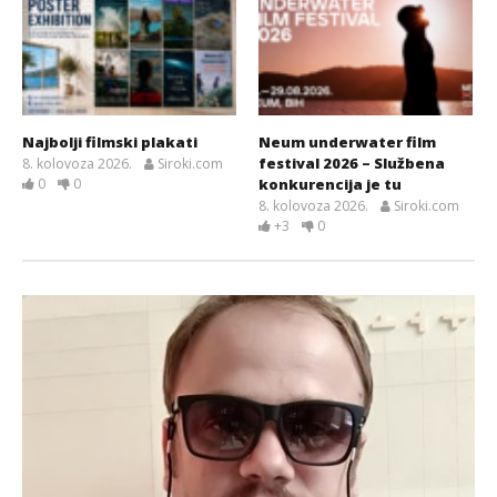
Najbolji filmski plakati
Neum underwater film
festival 2026 – Službena
8. kolovoza 2026.
Siroki.com
0
0
konkurencija je tu
8. kolovoza 2026.
Siroki.com
+3
0