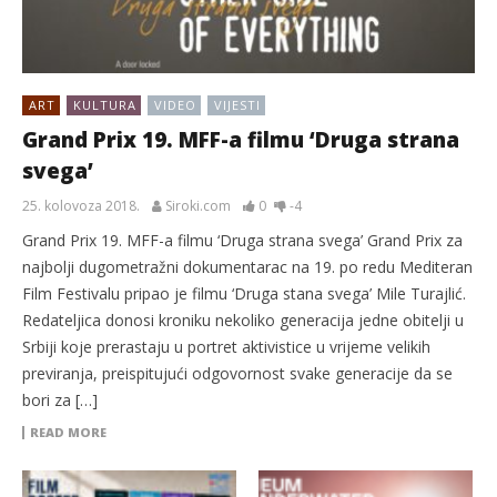
ART
KULTURA
VIDEO
VIJESTI
Grand Prix 19. MFF-a filmu ‘Druga strana
svega’
25. kolovoza 2018.
Siroki.com
0
-4
Grand Prix 19. MFF-a filmu ‘Druga strana svega’ Grand Prix za
najbolji dugometražni dokumentarac na 19. po redu Mediteran
Film Festivalu pripao je filmu ‘Druga stana svega’ Mile Turajlić.
Redateljica donosi kroniku nekoliko generacija jedne obitelji u
Srbiji koje prerastaju u portret aktivistice u vrijeme velikih
previranja, preispitujući odgovornost svake generacije da se
bori za […]
READ MORE