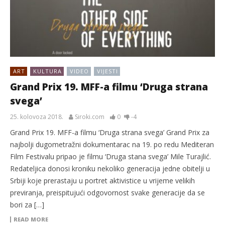
ART
KULTURA
VIDEO
VIJESTI
Grand Prix 19. MFF-a filmu ‘Druga strana
svega’
25. kolovoza 2018.
Siroki.com
0
-4
Grand Prix 19. MFF-a filmu ‘Druga strana svega’ Grand Prix za
najbolji dugometražni dokumentarac na 19. po redu Mediteran
Film Festivalu pripao je filmu ‘Druga stana svega’ Mile Turajlić.
Redateljica donosi kroniku nekoliko generacija jedne obitelji u
Srbiji koje prerastaju u portret aktivistice u vrijeme velikih
previranja, preispitujući odgovornost svake generacije da se
bori za […]
READ MORE