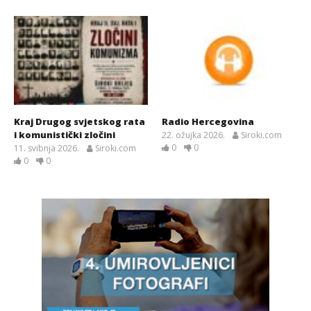
Kraj Drugog svjetskog rata
Radio Hercegovina
i komunistički zločini
22. ožujka 2026.
Siroki.com
0
0
11. svibnja 2026.
Siroki.com
0
0