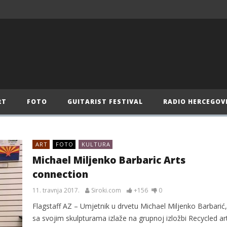
RT
FOTO
GUITARIST FESTIVAL
RADIO HERCEGOV
ART
FOTO
KULTURA
Michael Miljenko Barbaric Arts
connection
11. travnja 2017.
Siroki.com
+156
0
Flagstaff AZ – Umjetnik u drvetu Michael Miljenko Barbarić,
sa svojim skulpturama izlaže na grupnoj izložbi Recycled ar