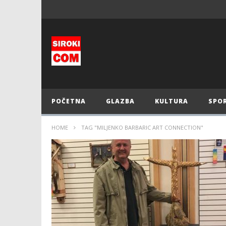
POČETNA
GLAZBA
KULTURA
SPO
HOME
TAG "MILJENKO BARBARIC ART CONNECTION"