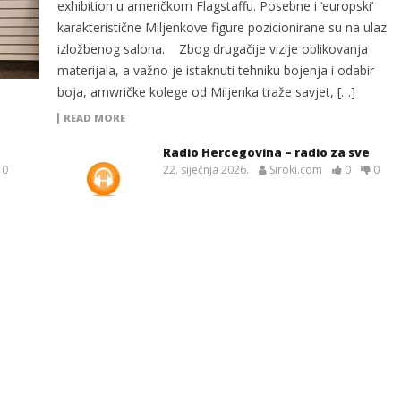
exhibition u američkom Flagstaffu. Posebne i ‘europski’
karakteristične Miljenkove figure pozicionirane su na ulaz
izložbenog salona. Zbog drugačije vizije oblikovanja
materijala, a važno je istaknuti tehniku bojenja i odabir
boja, amwričke kolege od Miljenka traže savjet, […]
READ MORE
Radio Hercegovina – radio za sve
0
22. siječnja 2026.
Siroki.com
0
0