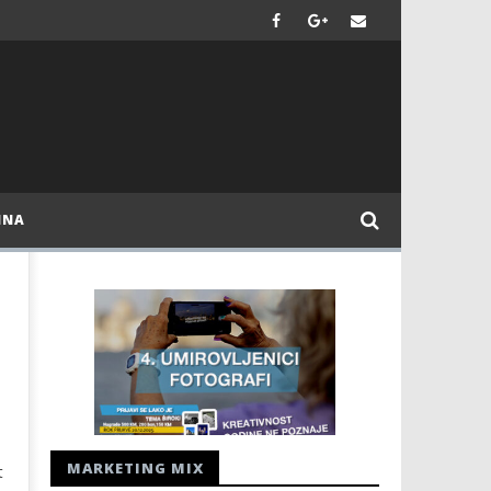
INA
MARKETING MIX
t