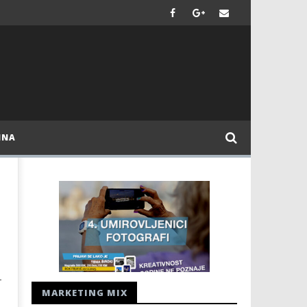
INA
–
MARKETING MIX