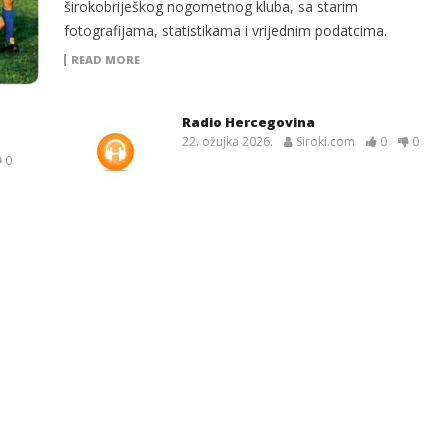
širokobriješkog nogometnog kluba, sa starim
fotografijama, statistikama i vrijednim podatcima.
READ MORE
Radio Hercegovina
22. ožujka 2026.
Siroki.com
0
0
0