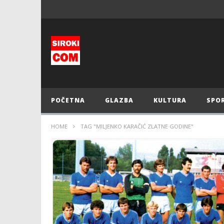
POČETNA
GLAZBA
KULTURA
SPO
HOME
TAG "MILJENKO KARAČIĆ ZLATNE GODINE"