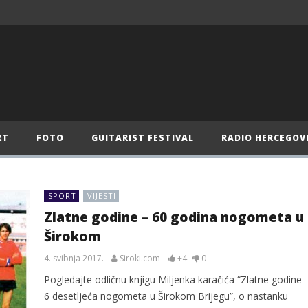
RT
FOTO
GUITARIST FESTIVAL
RADIO HERCEGOV
SPORT
VIJESTI
Zlatne godine – 60 godina nogometa u
Širokom
4. svibnja 2017.
Siroki.com
+4
0
Pogledajte odličnu knjigu Miljenka karačića “Zlatne godine 
6 desetljeća nogometa u Širokom Brijegu”, o nastanku