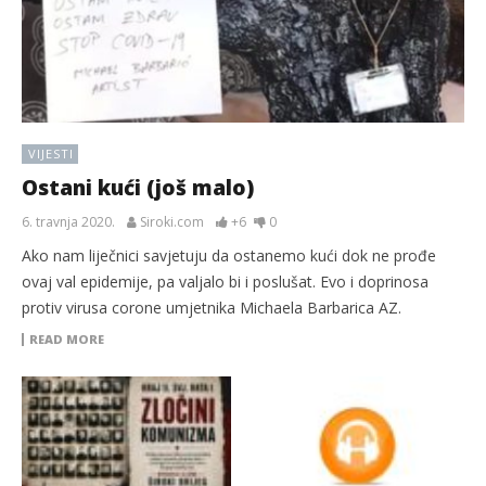
VIJESTI
Ostani kući (još malo)
6. travnja 2020.
Siroki.com
+6
0
Ako nam liječnici savjetuju da ostanemo kući dok ne prođe
ovaj val epidemije, pa valjalo bi i poslušat. Evo i doprinosa
protiv virusa corone umjetnika Michaela Barbarica AZ.
READ MORE