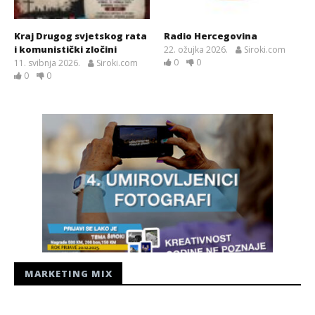
Kraj Drugog svjetskog rata
Radio Hercegovina
i komunistički zločini
22. ožujka 2026.
Siroki.com
0
0
11. svibnja 2026.
Siroki.com
0
0
MARKETING MIX