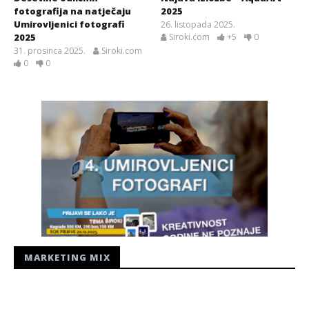
fotografija na natječaju
2025
Umirovljenici fotografi
26. listopada 2025.
2025
Siroki.com
+5
0
31. prosinca 2025.
Siroki.com
0
0
MARKETING MIX