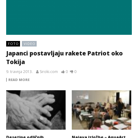
FOTO
VIDEO
Japanci postavljaju rakete Patriot oko
Tokija
9. travnja 2013.
Siroki.com
0
0
READ MORE
Desetine odličnih
Najava izložbe – AquaArt