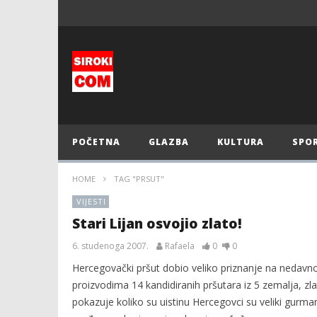
POČETNA
GLAZBA
KULTURA
SPO
HOME
TAG "PRSUT"
VIJESTI
Stari Lijan osvojio zlato!
6. studenoga 2007.
Rafaela
0
0
Hercegovački pršut dobio veliko priznanje na nedavn
proizvodima 14 kandidiranih pršutara iz 5 zemalja, zl
pokazuje koliko su uistinu Hercegovci su veliki gurm