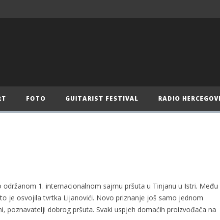
RT
FOTO
GUITARIST FESTIVAL
RADIO HERCEGOV
o održanom 1. internacionalnom sajmu pršuta u Tinjanu u Istri. Među
ato je osvojila tvrtka Lijanovići. Novo priznanje još samo jednom
ani, poznavatelji dobrog pršuta. Svaki uspjeh domaćih proizvođača na