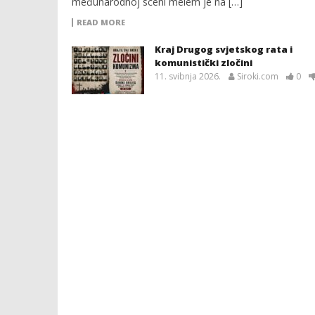
međunarodnoj sceni melem je na […]
READ MORE
Kraj Drugog svjetskog rata i
komunistički zločini
11. svibnja 2026.
Siroki.com
0