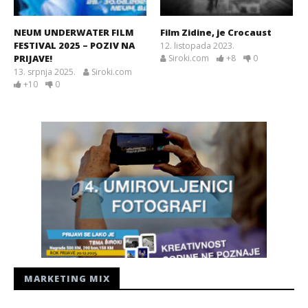
NEUM UNDERWATER FILM
Film Zidine, je Crocaust
FESTIVAL 2025 – POZIV NA
12. listopada 2023.
PRIJAVE!
Siroki.com
+8
0
13. srpnja 2025.
Siroki.com
+10
0
MARKETING MIX