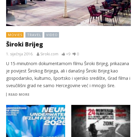
MOVIES
TRAVEL
VIDEO
Široki Brijeg
1. siječnja 2016.
Siroki.com
+9
0
U 15-minutnom dokumentarnom filmu Široki Brijeg, prikazana
je povijest Širokog Brijega, ali i današnji Široki Brijeg kao
gospodarsko, kulturno, športsko i vjersko središte, Grad filma i
sveučilišni grad ne samo Hercegovine već i mnogo šire.
READ MORE