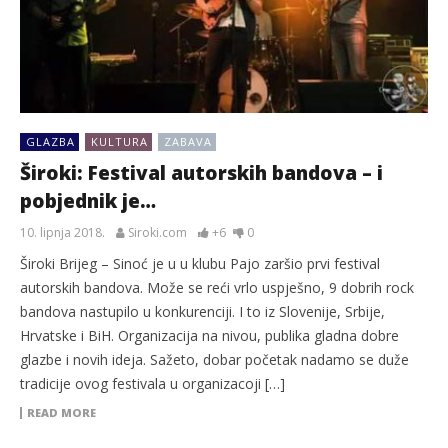
GLAZBA
KULTURA
ZABAVA
Široki: Festival autorskih bandova – i
pobjednik je…
10. lipnja 2018.
Siroki.com
+6
0
Široki Brijeg – Sinoć je u u klubu Pajo zaršio prvi festival
autorskih bandova. Može se reći vrlo uspješno, 9 dobrih rock
bandova nastupilo u konkurenciji. I to iz Slovenije, Srbije,
Hrvatske i BiH. Organizacija na nivou, publika gladna dobre
glazbe i novih ideja. Sažeto, dobar početak nadamo se duže
tradicije ovog festivala u organizacoji […]
READ MORE