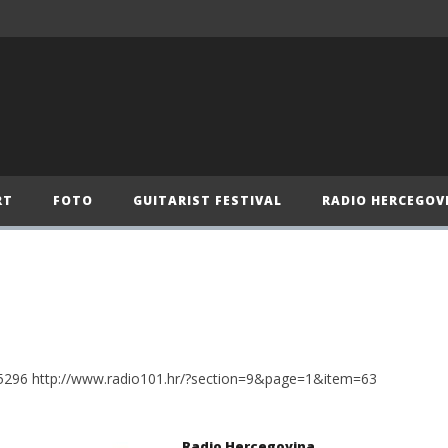
RT
FOTO
GUITARIST FESTIVAL
RADIO HERCEGOV
rt=85296 http://www.radio101.hr/?section=9&page=1&item=63
Radio Hercegovina