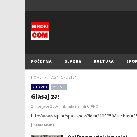
POČETNA
GLAZBA
KULTURA
SPO
HOME
TAG "TOPLISTE"
GLAZBA
VIJESTI
Glasaj za:
24. veljače 2007.
Rafaela
0
0
http://www.vip.hr/sp/d_show?idc=2100250&idcha
READ MORE
Kraj Drugog svjetskog rata i