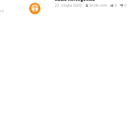
22. ožujka 2026.
Siroki.com
0
0
0