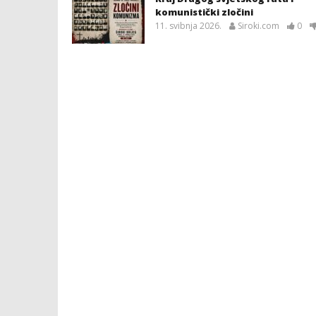
komunistički zločini
11. svibnja 2026.
Siroki.com
0