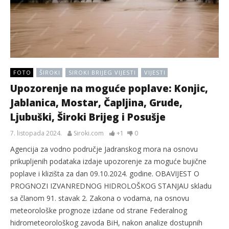
FOTO
ŠIROKI
SIROKI BRIJEG VIJESTI
VIJESTI
Upozorenje na moguće poplave: Konjic,
Jablanica, Mostar, Čapljina, Grude,
Ljubuški, Široki Brijeg i Posušje
7. listopada 2024.
Siroki.com
+1
0
Agencija za vodno područje Jadranskog mora na osnovu
prikupljenih podataka izdaje upozorenje za moguće bujične
poplave i klizišta za dan 09.10.2024. godine. OBAVIJEST O
PROGNOZI IZVANREDNOG HIDROLOŠKOG STANJAU skladu
sa članom 91. stavak 2. Zakona o vodama, na osnovu
meteorološke prognoze izdane od strane Federalnog
hidrometeorološkog zavoda BiH, nakon analize dostupnih