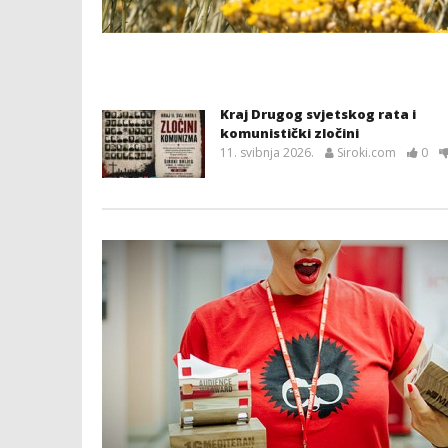
Kraj Drugog svjetskog rata i
komunistički zločini
11. svibnja 2026.
Siroki.com
0