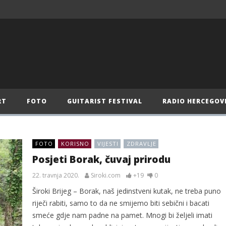
RT
FOTO
GUITARIST FESTIVAL
RADIO HERCEGOV
FOTO
KORISNO
VIJESTI
ZDRAVLJE
Posjeti Borak, čuvaj prirodu
22. travnja 2020.
Siroki.com
+19
0
Široki Brijeg – Borak, naš jedinstveni kutak, ne treba puno
riječi rabiti, samo to da ne smijemo biti sebični i bacati
smeće gdje nam padne na pamet. Mnogi bi željeli imati