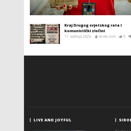
Kraj Drugog svjetskog rata i
komunistički zločini
11. svibnja 2026.
Siroki.com
0
LIVE AND JOYFUL
SIRO