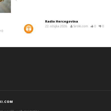
Radio Hercegovina
22. ožujka 2026.
Siroki.com
0
0
0
KI.COM