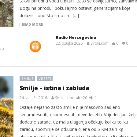
takvu prirodnu vodu u blizini, zato se osvijestimo, zahvalim
Bogu na prirodi, i pokušajmo ostaviti generacijama koje
dolaze – ono što smo i mi […]
READ MORE
Radio Hercegovina
22. ožujka 2026.
Siroki.com
0
0
0
SMILJE
VIJESTI
Smilje – istina i zabluda
24. veljače 2016.
Siroki.com
+20
-1
Ostaje nejasno zašto smilje nije masovno sadjeno
sedamdesetih, osamdesetih, devedesetih. Vrijedni ljudi željn
dodatne zarade, uz mala ulaganja očekuju koliku toliku
zaradu, spominje se otkupna cijena od 5 KM za 1 kg
ubranog smilja. No, raspitujući se konkretno je li neko već