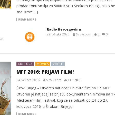
prodao tonu smilja za 5000 KM, u Širokom Brijegu nitko ne
zna. Kroz […]
READ MORE
Radio Hercegovina
22. ožujka 2026.
Siroki.com
0
0
0
KULTURA
MOVIES
VIJESTI
MFF 2016: PRIJAVI FILM!
24. veljače 2016.
Siroki.com
+12
0
Široki Brijeg – Otvoren natječaj: Prijavite film na 17. MFF
Otvoren je natječaj za prijavu dokumentarnih filmova na 17
Mediteran Film Festival, koji će se održati od 24. do 27.
kolovoza 2016. u Širokom Brijegu.
READ MORE