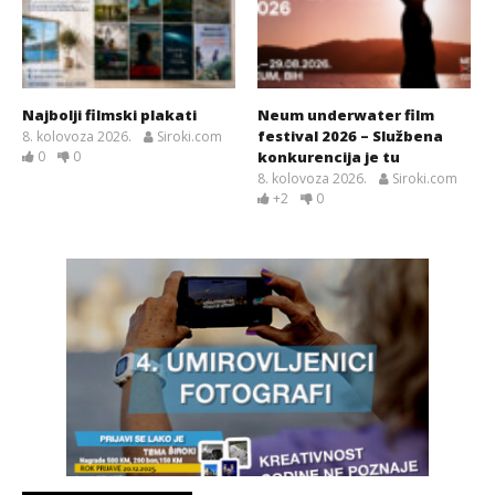
Najbolji filmski plakati
Neum underwater film
festival 2026 – Službena
8. kolovoza 2026.
Siroki.com
0
0
konkurencija je tu
8. kolovoza 2026.
Siroki.com
+2
0