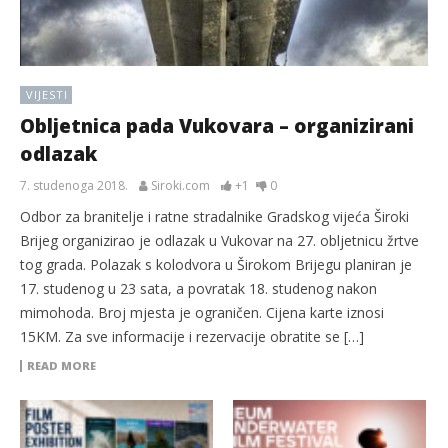
VIJESTI
Obljetnica pada Vukovara – organizirani
odlazak
7. studenoga 2018.
Siroki.com
+1
0
Odbor za branitelje i ratne stradalnike Gradskog vijeća Široki
Brijeg organizirao je odlazak u Vukovar na 27. obljetnicu žrtve
tog grada. Polazak s kolodvora u Širokom Brijegu planiran je
17. studenog u 23 sata, a povratak 18. studenog nakon
mimohoda. Broj mjesta je ograničen. Cijena karte iznosi
15KM. Za sve informacije i rezervacije obratite se […]
READ MORE