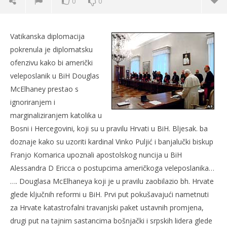
0
0
Vatikanska diplomacija upozorila Amerikance na
odnos prema Hrvatima u BiH
Vatikanska diplomacija
20.
pokrenula je diplomatsku
lipnja
ofenzivu kako bi američki
2007.
Rafaela
veleposlanik u BiH Douglas
McElhaney prestao s
ignoriranjem i
marginaliziranjem katolika u
Bosni i Hercegovini, koji su u pravilu Hrvati u BiH. Bljesak. ba
doznaje kako su uzoriti kardinal Vinko Puljić i banjalučki biskup
Franjo Komarica upoznali apostolskog nuncija u BiH
Alessandra D Ericca o postupcima američkoga veleposlanika…
Kra
…. Douglasa McElhaneya koji je u pravilu zaobilazio bh. Hrvate
20.
glede ključnih reformi u BiH. Prvi put pokušavajući nametnuti
lipn
200
za Hrvate katastrofalni travanjski paket ustavnih promjena,
R
drugi put na tajnim sastancima bošnjački i srpskih lidera glede