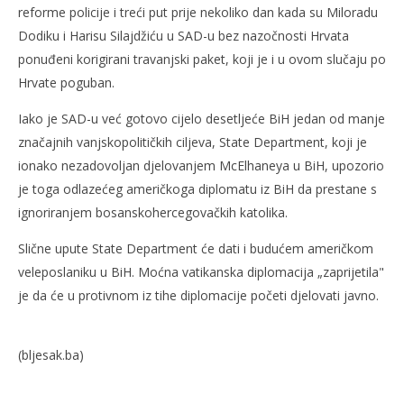
reforme policije i treći put prije nekoliko dan kada su Miloradu
Dodiku i Harisu Silajdžiću u SAD-u bez nazočnosti Hrvata
ponuđeni korigirani travanjski paket, koji je i u ovom slučaju po
Hrvate poguban.
Iako je SAD-u već gotovo cijelo desetljeće BiH jedan od manje
značajnih vanjskopolitičkih ciljeva, State Department, koji je
ionako nezadovoljan djelovanjem McElhaneya u BiH, upozorio
je toga odlazećeg američkoga diplomatu iz BiH da prestane s
ignoriranjem bosanskohercegovačkih katolika.
Slične upute State Department će dati i budućem američkom
veleposlaniku u BiH. Moćna vatikanska diplomacija „zaprijetila"
je da će u protivnom iz tihe diplomacije početi djelovati javno.
(bljesak.ba)