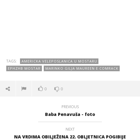
TAGS:
AMERICKA VELEPOSLANICA U MOSTARU
EPHZHB MOSTAR
MARINKO GILJA MAUREEN E COMRACK
0
0
PREVIOUS
Baba Penavuša - foto
NEXT
NA VRDIMA OBILJEŽENA 22. OBLJETNICA POGIBIJE