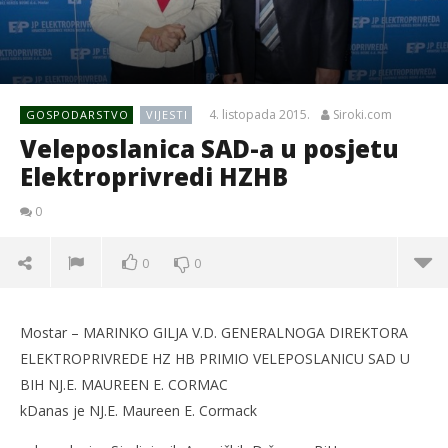
4. listopada 2015.
Siroki.com
GOSPODARSTVO
VIJESTI
Veleposlanica SAD-a u posjetu
Elektroprivredi HZHB
0
0
0
Mostar – MARINKO GILJA V.D. GENERALNOGA DIREKTORA
ELEKTROPRIVREDE HZ HB PRIMIO VELEPOSLANICU SAD U
BIH NJ.E. MAUREEN E. CORMAC
kDanas je NJ.E. Maureen E. Cormack