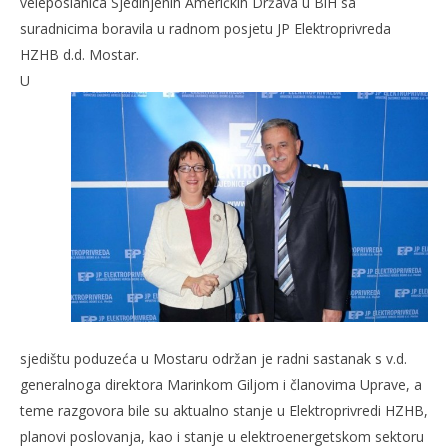
veleposlanica Sjedinjenih Američkih Država u BiH sa
suradnicima boravila u radnom posjetu JP Elektroprivreda
HZHB d.d. Mostar.
U
NOW VIEWING
Veleposlanica SAD-a u posjetu Elektroprivredi HZHB
4.
Kra
listopada
2015.
4.
Siroki.com
lis
201
S
sjedištu poduzeća u Mostaru održan je radni sastanak s v.d.
generalnoga direktora Marinkom Giljom i članovima Uprave, a
teme razgovora bile su aktualno stanje u Elektroprivredi HZHB,
planovi poslovanja, kao i stanje u elektroenergetskom sektoru