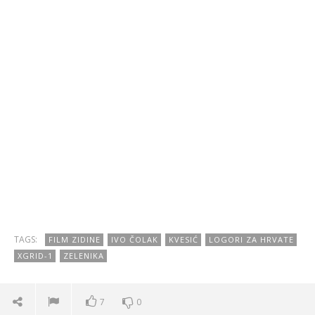
TAGS:
FILM ZIDINE
IVO ČOLAK
KVESIĆ
LOGORI ZA HRVATE
XGRID-1
ZELENIKA
7
0