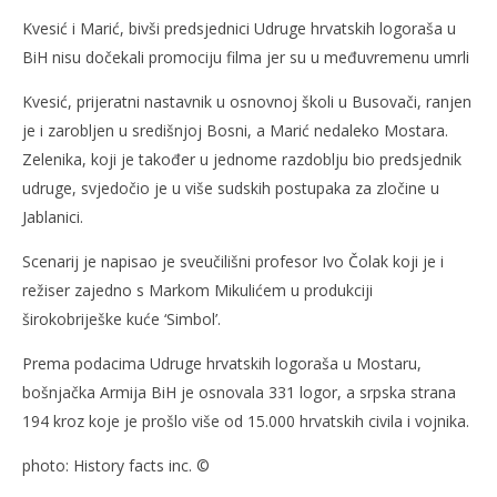
Kvesić i Marić, bivši predsjednici Udruge hrvatskih logoraša u
BiH nisu dočekali promociju filma jer su u međuvremenu umrli
Kvesić, prijeratni nastavnik u osnovnoj školi u Busovači, ranjen
je i zarobljen u središnjoj Bosni, a Marić nedaleko Mostara.
Zelenika, koji je također u jednome razdoblju bio predsjednik
udruge, svjedočio je u više sudskih postupaka za zločine u
Jablanici.
Scenarij je napisao je sveučilišni profesor Ivo Čolak koji je i
režiser zajedno s Markom Mikulićem u produkciji
širokobriješke kuće ‘Simbol’.
Prema podacima Udruge hrvatskih logoraša u Mostaru,
bošnjačka Armija BiH je osnovala 331 logor, a srpska strana
194 kroz koje je prošlo više od 15.000 hrvatskih civila i vojnika.
photo: History facts inc. ©