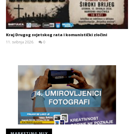
Kraj Drugog svjetskog rata i komunistički zločini
11. svibnja 2026.
0
Siroki.com
MARKETING MIX