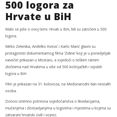
500 logora za
Hrvate u BiH
NOW VIEWING
Malo se piše o ovoj temi. Hrvati u BiH, bili su zatočeni u 500
logora.
Zidine: 500 logora za Hrvate u BiH
Kra
31.
31.
Mirko Zelenika, Anđelko Kvesić i Karlo Marić glavni su
kolovoza
kol
protagonisti dokumentarnog filma ’Zidine’ koji je u ponedjeljak
2021.
202
Siroki.com
S
navečer prikazan u Mostaru, a svjedoči o teškim ratnim
zločinima nad Hrvatima u više od 500 bošnjačkih i srpskih
logora u BiH
Film je prikazan na 31. kolovoza, na Međunarodni dan nestalih
osoba.
Donosi iznimno potresna svjedočanstva o likvidacijama,
mučenjima i zlostavljanjima u logorima i mjestima u kojima su
zatvarani hrvatski civili i vojnici.