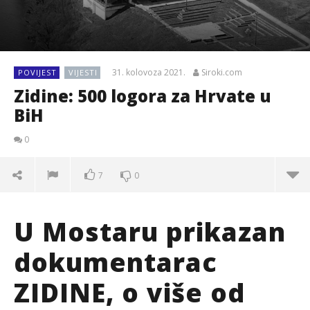
31. kolovoza 2021.
Siroki.com
POVIJEST
VIJESTI
Zidine: 500 logora za Hrvate u
BiH
0
7
0
U Mostaru prikazan
dokumentarac
ZIDINE, o više od