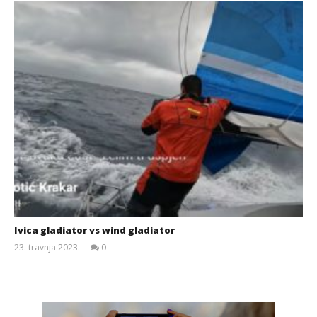
Ivica gladiator vs wind gladiator
23. travnja 2023.
0
Siroki.com