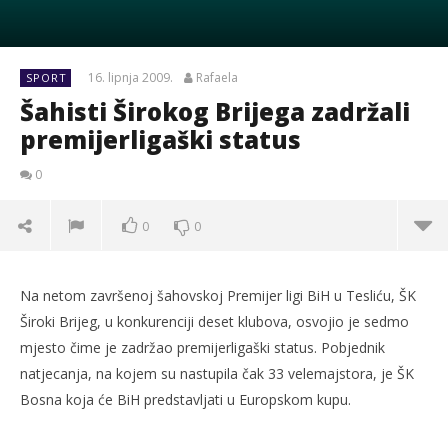
16. lipnja 2009.
Rafaela
SPORT
Šahisti Širokog Brijega zadržali
premijerligaški status
0
0
0
Na netom završenoj šahovskoj Premijer ligi BiH u Tesliću, ŠK
Široki Brijeg, u konkurenciji deset klubova, osvojio je sedmo
mjesto čime je zadržao premijerligaški status. Pobjednik
natjecanja, na kojem su nastupila čak 33 velemajstora, je ŠK
Bosna koja će BiH predstavljati u Europskom kupu.