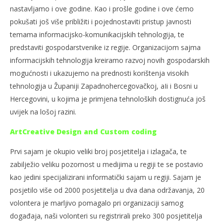
nastavljamo i ove godine. Kao i prošle godine i ove ćemo
pokušati još više približiti i pojednostaviti pristup javnosti
temama informacijsko-komunikacijskih tehnologija, te
NOW VIEWING
predstaviti gospodarstvenike iz regije. Organizacijom sajma
Drugi dvodnevni “Sajam informacijskih tehnologija
Naj
informacijskih tehnologija kreiramo razvoj novih gospodarskih
“SIT”
25.
mogućnosti i ukazujemo na prednosti korištenja visokih
ožu
25.
tehnologija u Županiji Zapadnohercegovačkoj, aIi i Bosni u
201
ožujka
R
2011.
Hercegovini, u kojima je primjena tehnoloških dostignuća još
Rafaela
uvijek na lošoj razini.
ArtCreative Design and Custom coding
Prvi sajam je okupio veliki broj posjetitelja i izlagača, te
zabilježio veliku pozornost u medijima u regiji te se postavio
kao jedini specijalizirani informatički sajam u regiji. Sajam je
posjetilo više od 2000 posjetitelja u dva dana održavanja, 20
volontera je marljivo pomagalo pri organizaciji samog
događaja, naši volonteri su registrirali preko 300 posjetitelja