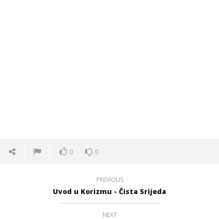
0
0
PREVIOUS
Uvod u Korizmu - Čista Srijeda
NEXT