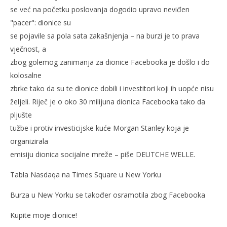
se već na početku poslovanja dogodio upravo neviđen
"pacer": dionice su
se pojavile sa pola sata zakašnjenja – na burzi je to prava
vječnost, a
zbog golemog zanimanja za dionice Facebooka je došlo i do
kolosalne
zbrke tako da su te dionice dobili i investitori koji ih uopće nisu
željeli. Riječ je o oko 30 milijuna dionica Facebooka tako da
pljušte
tužbe i protiv investicijske kuće Morgan Stanley koja je
organizirala
emisiju dionica socijalne mreže – piše DEUTCHE WELLE.
Tabla Nasdaqa na Times Square u New Yorku
Burza u New Yorku se također osramotila zbog Facebooka
Kupite moje dionice!