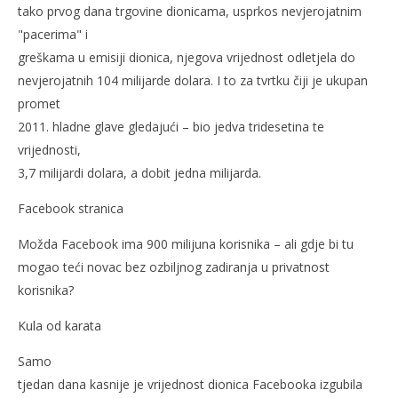
tako prvog dana trgovine dionicama, usprkos nevjerojatnim
"pacerima" i
greškama u emisiji dionica, njegova vrijednost odletjela do
nevjerojatnih 104 milijarde dolara. I to za tvrtku čiji je ukupan
promet
2011. hladne glave gledajući – bio jedva tridesetina te
vrijednosti,
3,7 milijardi dolara, a dobit jedna milijarda.
Facebook stranica
Možda Facebook ima 900 milijuna korisnika – ali gdje bi tu
mogao teći novac bez ozbiljnog zadiranja u privatnost
korisnika?
Kula od karata
Samo
tjedan dana kasnije je vrijednost dionica Facebooka izgubila