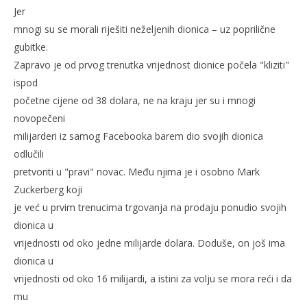
Jer
mnogi su se morali riješiti neželjenih dionica – uz poprilične
gubitke.
Zapravo je od prvog trenutka vrijednost dionice počela "kliziti"
ispod
početne cijene od 38 dolara, ne na kraju jer su i mnogi
novopečeni
milijarderi iz samog Facebooka barem dio svojih dionica
odlučili
pretvoriti u "pravi" novac. Među njima je i osobno Mark
Zuckerberg koji
je već u prvim trenucima trgovanja na prodaju ponudio svojih
dionica u
vrijednosti od oko jedne milijarde dolara. Doduše, on još ima
dionica u
vrijednosti od oko 16 milijardi, a istini za volju se mora reći i da
mu