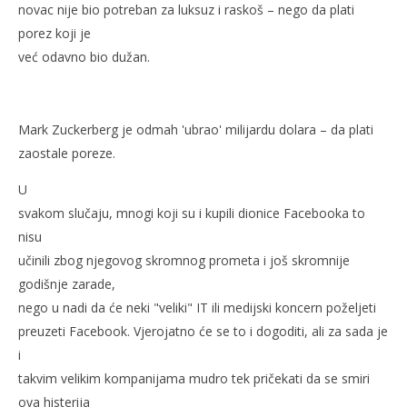
novac nije bio potreban za luksuz i raskoš – nego da plati
porez koji je
već odavno bio dužan.
Mark Zuckerberg je odmah 'ubrao' milijardu dolara – da plati
zaostale poreze.
U
svakom slučaju, mnogi koji su i kupili dionice Facebooka to
nisu
učinili zbog njegovog skromnog prometa i još skromnije
godišnje zarade,
nego u nadi da će neki "veliki" IT ili medijski koncern poželjeti
preuzeti Facebook. Vjerojatno će se to i dogoditi, ali za sada je
i
takvim velikim kompanijama mudro tek pričekati da se smiri
ova histerija