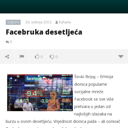
26. svibnja 2012.
Rafaela
VIJESTI
Facebruka desetljeća
0
0
0
– Emisija
Široki Brijeg
dionica popularne
socijalne mreže
Facebook se sve više
pretvara u jedan od
najlošijih izlazaka na
burzu u ovom desetljeću. Vrijednost dionica pada – ali osnivač