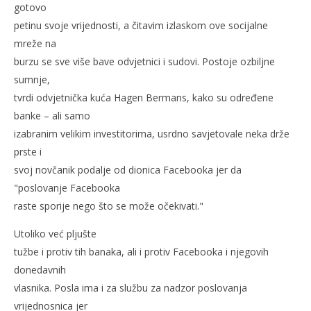
gotovo
petinu svoje vrijednosti, a čitavim izlaskom ove socijalne
mreže na
burzu se sve više bave odvjetnici i sudovi. Postoje ozbiljne
sumnje,
tvrdi odvjetnička kuća Hagen Bermans, kako su određene
banke – ali samo
izabranim velikim investitorima, usrdno savjetovale neka drže
prste i
svoj novčanik podalje od dionica Facebooka jer da
"poslovanje Facebooka
raste sporije nego što se može očekivati."
Utoliko već pljušte
tužbe i protiv tih banaka, ali i protiv Facebooka i njegovih
donedavnih
vlasnika. Posla ima i za službu za nadzor poslovanja
vrijednosnica jer