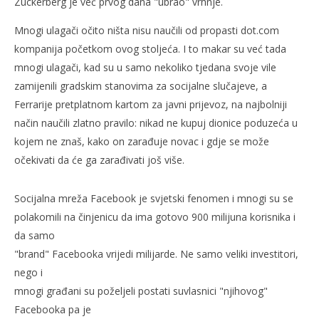
Zuckerberg je već prvog dana "ubrao" vrhnje.
Mnogi ulagači očito ništa nisu naučili od propasti dot.com
NOW VIEWING
kompanija početkom ovog stoljeća. I to makar su već tada
Facebruka desetljeća
Kra
mnogi ulagači, kad su u samo nekoliko tjedana svoje vile
26.
26.
zamijenili gradskim stanovima za socijalne slučajeve, a
svibnja
svi
Ferrarije pretplatnom kartom za javni prijevoz, na najbolniji
2012.
201
Rafaela
R
način naučili zlatno pravilo: nikad ne kupuj dionice poduzeća u
kojem ne znaš, kako on zarađuje novac i gdje se može
očekivati da će ga zarađivati još više.
Socijalna mreža Facebook je svjetski fenomen i mnogi su se
polakomili na činjenicu da ima gotovo 900 milijuna korisnika i
da samo
"brand" Facebooka vrijedi milijarde. Ne samo veliki investitori,
nego i
mnogi građani su poželjeli postati suvlasnici "njihovog"
Facebooka pa je