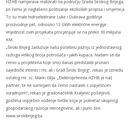
HZHB namjerava realizirati na području Grada Širokog Brijega,
pri čemu je naglašeno poštivanje ekoloških propisa i smjernica.
To su male hidroelektrane Luke i Dubrava godišnje
proizvodnje pet, odnosno 12 GWh električne energije.
Vrijednost ovih projekata procjenjuje se na preko 30 milijuna
KM.
„Široki Brijeg zaslužuje našu posebnu pažnju iz jednostavnog
razloga velikog broja potrošača i jakih kupaca. Nadam se da
ćemo u projektima koje smo danas predstavili pronaći
zajednički interes i mi, ali i Grad Široki Brijeg“, rekao je između
ostalog mr. sc. Marin Gilja. „Elektroprivreda HZHB je naš
partner, te ne sumnjam da ćemo nastaviti s uspješnom
suradnjom“, rekao je gradonačelnik Kraljević poželjevši
gostima uspješno vođenje tvrtke koja je pokretač ukupnog
gospodarskog razvoja Hercegovine, ali i puno šire.
www.sirokibrijeg.ba