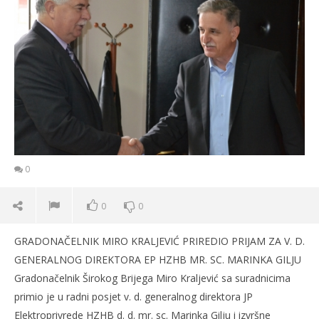
0
0
0
GRADONAČELNIK MIRO KRALJEVIĆ PRIREDIO PRIJAM ZA V. D.
GENERALNOG DIREKTORA EP HZHB MR. SC. MARINKA GILJU
Gradonačelnik Širokog Brijega Miro Kraljević sa suradnicima
primio je u radni posjet v. d. generalnog direktora JP
Elektroprivrede HZHB d. d. mr. sc. Marinka Gilju i izvršne