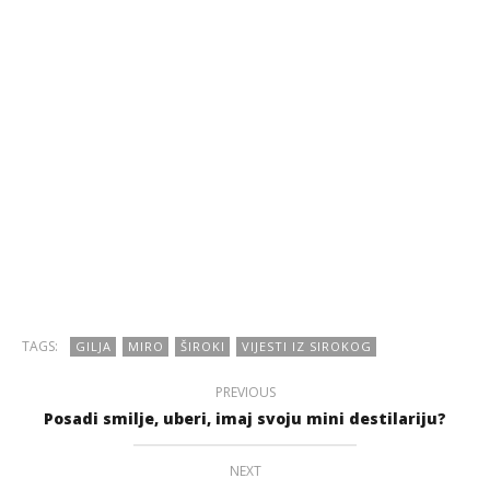
TAGS:
GILJA
MIRO
ŠIROKI
VIJESTI IZ SIROKOG
PREVIOUS
Posadi smilje, uberi, imaj svoju mini destilariju?
NEXT