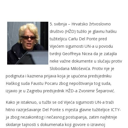
HŽD: Nove optužbe protiv Carle Del Ponte
6.
svibnja
2007.
5. svibnja – Hrvatsko žrtvoslovno
Rafaela
društvo (HŽD) tužilo je glavnu hašku
tužiteljicu Carlu Del Ponte pred
Vijećem sigurnosti UN-a u povodu
tvrdnji Geoffreya Nicea da je zatajila
neke važne dokumente u slučaju protiv
Slobodana Miloševića. Protiv nje je
podignuta i kaznena prijava koja je upućena predsjedniku
Haškog suda Faustu Pocaru zbog nepoštivanja tog suda,
Kra
izjavio je u Zagrebu predsjednik HŽD-a Zvonimir Šeparović.
6.
Kako je istaknuo, u tužbi se od Vijeća sigurnosti UN-a traži
svi
200
hitno razrješavanje Del Ponte s mjesta glavne tužiteljice ICTY-
R
ja zbog nezakonitog i nečasnog postupanja, zatim najhitnije
skidanje tajnosti s dokumenata koji govore o izravnoj