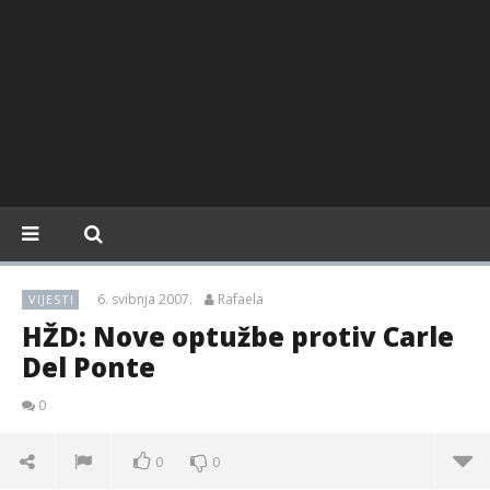
6. svibnja 2007.
Rafaela
VIJESTI
HŽD: Nove optužbe protiv Carle
Del Ponte
0
0
0