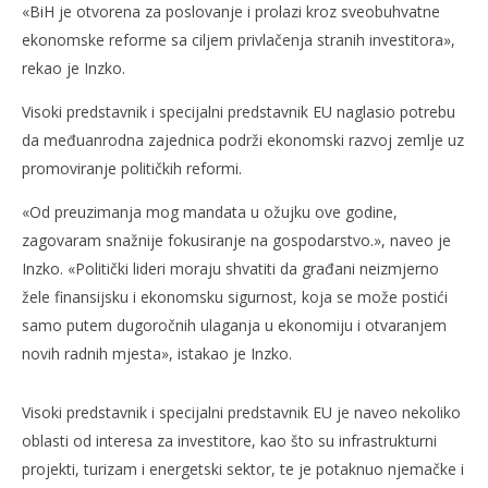
«BiH je otvorena za poslovanje i prolazi kroz sveobuhvatne
ekonomske reforme sa ciljem privlačenja stranih investitora»,
NOW VIEWING
rekao je Inzko.
Inzko poziva na veće investiranje u Bosnu i
Naj
Visoki predstavnik i specijalni predstavnik EU naglasio potrebu
Hercegovinu
17.
da međuanrodna zajednica podrži ekonomski razvoj zemlje uz
kol
17.
promoviranje političkih reformi.
200
kolovoza
R
2009.
Rafaela
«Od preuzimanja mog mandata u ožujku ove godine,
zagovaram snažnije fokusiranje na gospodarstvo.», naveo je
Inzko. «Politički lideri moraju shvatiti da građani neizmjerno
žele finansijsku i ekonomsku sigurnost, koja se može postići
samo putem dugoročnih ulaganja u ekonomiju i otvaranjem
novih radnih mjesta», istakao je Inzko.
Visoki predstavnik i specijalni predstavnik EU je naveo nekoliko
oblasti od interesa za investitore, kao što su infrastrukturni
projekti, turizam i energetski sektor, te je potaknuo njemačke i