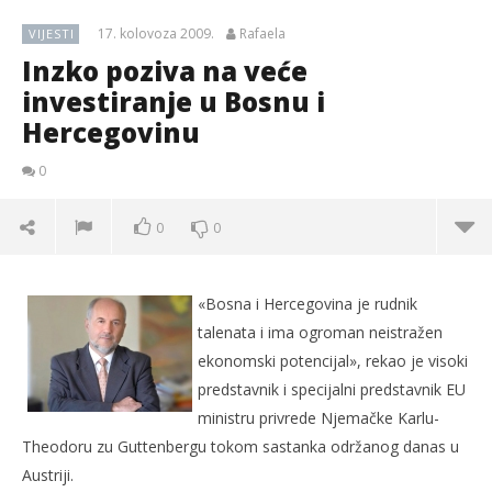
17. kolovoza 2009.
Rafaela
VIJESTI
Inzko poziva na veće
investiranje u Bosnu i
Hercegovinu
0
0
0
«Bosna i Hercegovina je rudnik
talenata i ima ogroman neistražen
ekonomski potencijal», rekao je visoki
predstavnik i specijalni predstavnik EU
ministru privrede Njemačke Karlu-
Theodoru zu Guttenbergu tokom sastanka održanog danas u
Austriji.