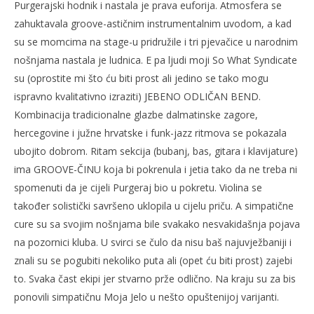
Purgerajski hodnik i nastala je prava euforija. Atmosfera se
zahuktavala groove-astičnim instrumentalnim uvodom, a kad
su se momcima na stage-u pridružile i tri pjevačice u narodnim
nošnjama nastala je ludnica. E pa ljudi moji So What Syndicate
su (oprostite mi što ću biti prost ali jedino se tako mogu
ispravno kvalitativno izraziti) JEBENO ODLIČAN BEND.
Kombinacija tradicionalne glazbe dalmatinske zagore,
hercegovine i južne hrvatske i funk-jazz ritmova se pokazala
ubojito dobrom. Ritam sekcija (bubanj, bas, gitara i klavijature)
ima GROOVE-ČINU koja bi pokrenula i jetia tako da ne treba ni
spomenuti da je cijeli Purgeraj bio u pokretu. Violina se
također solistički savršeno uklopila u cijelu priču. A simpatične
cure su sa svojim nošnjama bile svakako nesvakidašnja pojava
na pozornici kluba. U svirci se čulo da nisu baš najuvježbaniji i
znali su se pogubiti nekoliko puta ali (opet ću biti prost) zajebi
to. Svaka čast ekipi jer stvarno prže odlično. Na kraju su za bis
ponovili simpatičnu Moja Jelo u nešto opuštenijoj varijanti.