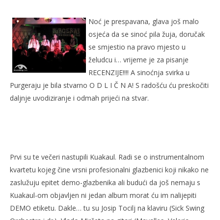
KUAKAUL, SO WHAT SYNDICATE – PURGERAJ 3.5.2007.
Noć je prespavana, glava još malo
5.
svibnja
osjeća da se sinoć pila žuja, doručak
2007.
Rafaela
se smjestio na pravo mjesto u
želudcu i… vrijeme je za pisanje
RECENZIJE!!!! A sinoćnja svirka u
Purgeraju je bila stvarno O D L I Č N A! S radošću ću preskočiti
daljnje uvodiziranje i odmah prijeći na stvar.
Kra
Prvi su te večeri nastupili Kuakaul. Radi se o instrumentalnom
5.
kvartetu kojeg čine vrsni profesionalni glazbenici koji nikako ne
svi
zaslužuju epitet demo-glazbenika ali budući da još nemaju s
200
R
Kuakaul-om objavljen ni jedan album morat ću im nalijepiti
DEMO etiketu. Dakle… tu su Josip Tocilj na klaviru (Sick Swing