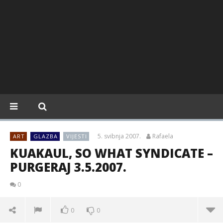
5. svibnja 2007.
Rafaela
ART
GLAZBA
VIJESTI
KUAKAUL, SO WHAT SYNDICATE –
PURGERAJ 3.5.2007.
0
0
0