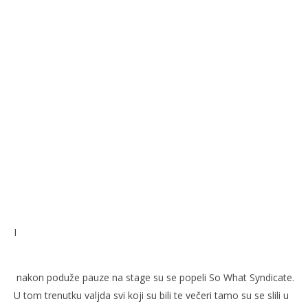
I
nakon poduže pauze na stage su se popeli So What Syndicate.
U tom trenutku valjda svi koji su bili te večeri tamo su se slili u