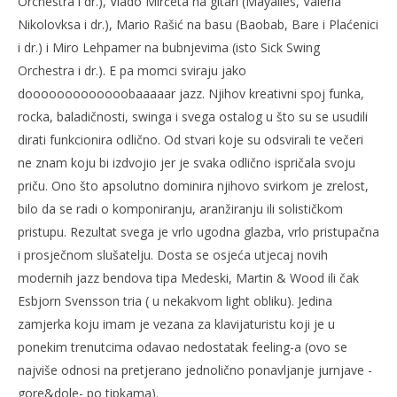
Orchestra i dr.), Vlado Mirčeta na gitari (Mayalles, Valeria
Nikolovksa i dr.), Mario Rašić na basu (Baobab, Bare i Plaćenici
i dr.) i Miro Lehpamer na bubnjevima (isto Sick Swing
Orchestra i dr.). E pa momci sviraju jako
dooooooooooooobaaaaar jazz. Njihov kreativni spoj funka,
rocka, baladičnosti, swinga i svega ostalog u što su se usudili
dirati funkcionira odlično. Od stvari koje su odsvirali te večeri
ne znam koju bi izdvojio jer je svaka odlično ispričala svoju
priču. Ono što apsolutno dominira njihovo svirkom je zrelost,
bilo da se radi o komponiranju, aranžiranju ili solističkom
pristupu. Rezultat svega je vrlo ugodna glazba, vrlo pristupačna
i prosječnom slušatelju. Dosta se osjeća utjecaj novih
modernih jazz bendova tipa Medeski, Martin & Wood ili čak
Esbjorn Svensson tria ( u nekakvom light obliku). Jedina
zamjerka koju imam je vezana za klavijaturistu koji je u
ponekim trenutcima odavao nedostatak feeling-a (ovo se
najviše odnosi na pretjerano jednolično ponavljanje jurnjave -
gore&dole- po tipkama).