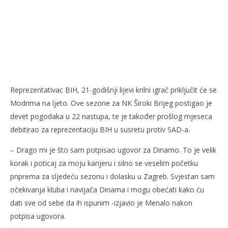
Reprezentativac BIH, 21-godišnji lijevi krilni igrač priključit će se
Modrima na ljeto. Ove sezone za NK Široki Brijeg postigao je
devet pogodaka u 22 nastupa, te je također prošlog mjeseca
debitirao za reprezentaciju BIH u susretu protiv SAD-a.
– Drago mi je što sam potpisao ugovor za Dinamo. To je velik
korak i poticaj za moju karijeru i silno se veselim početku
priprema za sljedeću sezonu i dolasku u Zagreb. Svjestan sam
očekivanja kluba i navijača Dinama i mogu obećati kako ću
dati sve od sebe da ih ispunim -izjavio je Menalo nakon
potpisa ugovora.