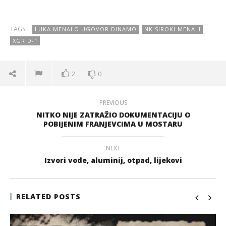
TAGS:
LUKA MENALO UGOVOR DINAMO
NK SIROKI MENALI
XGRID-1
2
0
PREVIOUS
NITKO NIJE ZATRAŽIO DOKUMENTACIJU O
POBIJENIM FRANJEVCIMA U MOSTARU
NEXT
Izvori vode, aluminij, otpad, lijekovi
RELATED POSTS