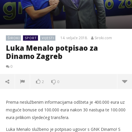
14. veljače 2018.
Siroki.com
ŠIROKI
SPORT
VIJESTI
Luka Menalo potpisao za
Dinamo Zagreb
0
2
0
Prema neslužbenim informacijama odšteta je 400.000 eura uz
moguće bonuse od 100.000 eura nakon 30 nastupa te 100.000
eura prilikom sljedećeg transfera.
Luka Menalo službeno je potpisao ugovor s GNK Dinamo! S