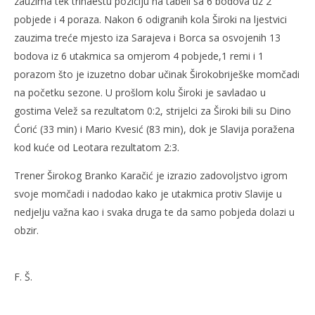
zauzima tek trinaestu poziciju na tabeli sa 6 bodova uz 2
pobjede i 4 poraza. Nakon 6 odigranih kola Široki na ljestvici
NOW VIEWING
zauzima treće mjesto iza Sarajeva i Borca sa osvojenih 13
bodova iz 6 utakmica sa omjerom 4 pobjede,1 remi i 1
NK Široki dočekuje Slaviju
Ivi
porazom što je izuzetno dobar učinak Širokobriješke momčadi
14.
14.
na početku sezone. U prošlom kolu Široki je savladao u
rujna
ruj
2011.
201
gostima Velež sa rezultatom 0:2, strijelci za Široki bili su Dino
Rafaela
R
Ćorić (33 min) i Mario Kvesić (83 min), dok je Slavija poražena
kod kuće od Leotara rezultatom 2:3.
Trener Širokog Branko Karačić je izrazio zadovoljstvo igrom
svoje momčadi i nadodao kako je utakmica protiv Slavije u
nedjelju važna kao i svaka druga te da samo pobjeda dolazi u
obzir.
F. Š.