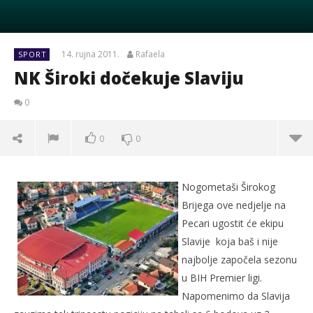
14. rujna 2011.
Rafaela
SPORT
NK Široki dočekuje Slaviju
0
0
0
Nogometaši Širokog
Brijega ove nedjelje na
Pecari ugostit će ekipu
Slavije koja baš i nije
najbolje započela sezonu
u BIH Premier ligi.
Napomenimo da Slavija