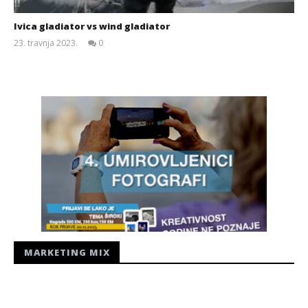
Ivica gladiator vs wind gladiator
23. travnja 2023.
0
Siroki.com
MARKETING MIX