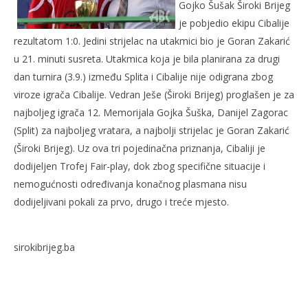
Gojko Šušak Široki Brijeg
je pobjedio ekipu Cibalije
rezultatom 1:0. Jedini strijelac na utakmici bio je Goran Zakarić
u 21. minuti susreta. Utakmica koja je bila planirana za drugi
dan turnira (3.9.) između Splita i Cibalije nije odigrana zbog
NOW VIEWING
viroze igrača Cibalije. Vedran Ješe (Široki Brijeg) proglašen je za
najboljeg igrača 12. Memorijala Gojka Šuška, Danijel Zagorac
POBJEDA NOGOMETAŠA ŠIROKOG BRIJEGA NA
Ivi
(Split) za najboljeg vratara, a najbolji strijelac je Goran Zakarić
ZATVARANJU TURNIRA GOJKO ŠUŠAK
5.
(Široki Brijeg). Uz ova tri pojedinačna priznanja, Cibaliji je
ruj
5.
201
rujna
dodijeljen Trofej Fair-play, dok zbog specifične situacije i
R
2011.
Rafaela
nemogućnosti određivanja konačnog plasmana nisu
dodijeljivani pokali za prvo, drugo i treće mjesto.
sirokibrijeg.ba