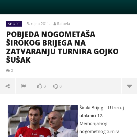
5. rujna 2011.
Rafaela
SPORT
POBJEDA NOGOMETAŠA
ŠIROKOG BRIJEGA NA
ZATVARANJU TURNIRA GOJKO
ŠUŠAK
0
0
0
Široki Brijeg – U trećoj
utakmici 12.
Memorijalnog
nogometnog turnira