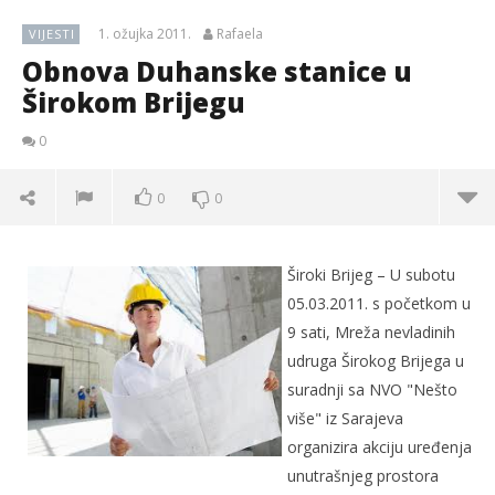
1. ožujka 2011.
Rafaela
VIJESTI
Obnova Duhanske stanice u
Širokom Brijegu
0
0
0
Široki Brijeg – U subotu
05.03.2011. s početkom u
9 sati, Mreža nevladinih
udruga Širokog Brijega u
suradnji sa NVO "Nešto
više" iz Sarajeva
organizira akciju uređenja
unutrašnjeg prostora