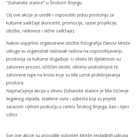
"Duhanske stanice" u Širokom Brijegu.
NOW VIEWING
Cilj ove akcije je urediti i osposobiti jednu prostoriju za
Obnova Duhanske stanice u Širokom Brijegu
Naj
kulturne sadržaje (koncerte, promocije, razne projekcije,
1.
1.
izložbe, radionice i slične sadržaje).
ožujka
ožu
2011.
201
Nakon uspješno organizirane izložbe fotografija članovi Mreže
Rafaela
R
udruga su organizirali nastavak radova na osposobljavanju
prostorija za kulturne događaje. U okviru tih djelatnosti su
zatvoreni prozori, očiščen okoliš, oličena unutrašnjost te
zatvorene rupe na krovu koje su bile uzrok prokišnjavanja
prostora.
Najznačajnija akcija u okviru Duhanske stanice je bila čišćenje
ilegalnog otpada, staklene vune i azbesta koji su prijetili
zarazom cijelom području u centru Širokog Brijega, kao i rijeci
Lištici.
Sve ove akcije su provodile volonteri Mreže nevladinih udruga