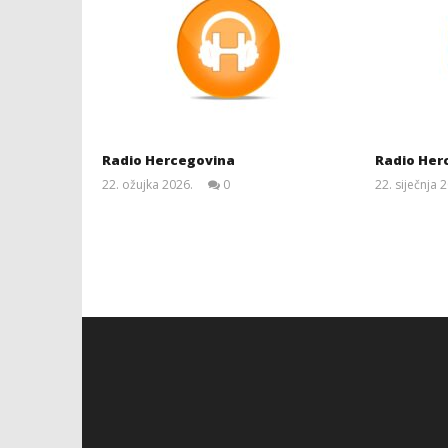
Radio Hercegovina
Radio Herc
22. ožujka 2026.
0
22. siječnja 
Siroki.com