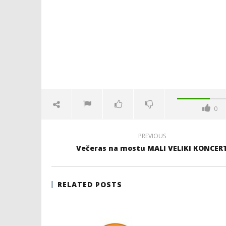
NOW VIEWING
Održan mali koncert na mostu
Radio He
25.
25.
ožujka
ožujka
2008.
2008.
Rafaela
Rafaela
0
PREVIOUS
Večeras na mostu MALI VELIKI KONCER
RELATED POSTS