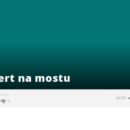
ert na mostu
MORE
0