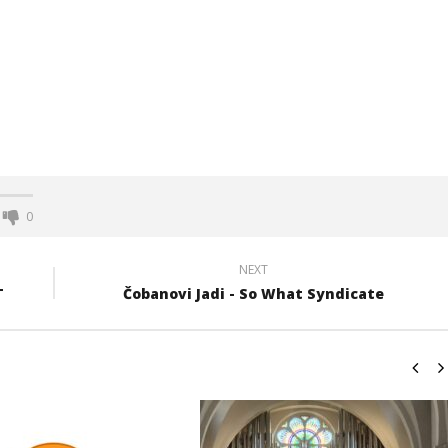
rcegovina
Radio Hercegovina - radio za sve
25.
ožujka
2008.
Rafaela
0
NEXT
T
Čobanovi Jadi - So What Syndicate