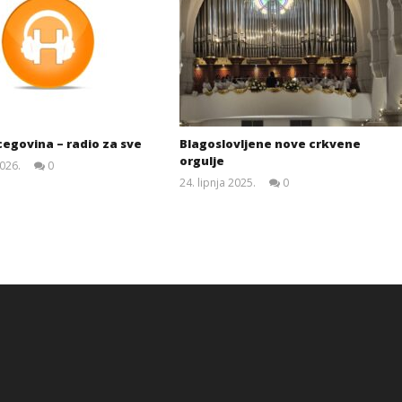
egovina – radio za sve
Blagoslovljene nove crkvene
orgulje
2026.
0
Siroki.com
24. lipnja 2025.
0
Siroki.com