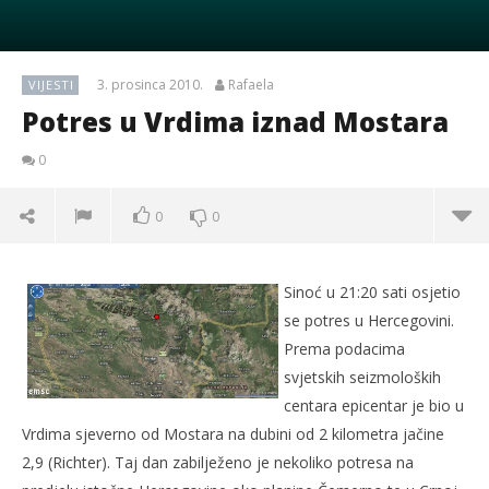
3. prosinca 2010.
Rafaela
VIJESTI
Potres u Vrdima iznad Mostara
0
0
0
Sinoć u 21:20 sati osjetio
se potres u Hercegovini.
Prema podacima
svjetskih seizmoloških
centara epicentar je bio u
Vrdima sjeverno od Mostara na dubini od 2 kilometra jačine
2,9 (Richter). Taj dan zabilježeno je nekoliko potresa na