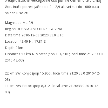
predjelu istočne Hercegovine oko planine Čemerno te u Crnoj
Gori. Inače potresi jačine od 2 – 2,9 aktivni su i do 1000 puta
NOW VIEWING
na dan u svijetu.
Potres u Vrdima iznad Mostara
Kra
Magnitude ML 2.9
3.
3.
Region BOSNIA AND HERZEGOVINA
prosinca
pro
Date time 2010-12-03 20:20:33.0 UTC
2010.
201
Rafaela
R
Location 43.49 N ; 17.81 E
Depth 2 km
Distances 17 km N Mostar (pop 104,518 ; local time 21:20:33.0
2010-12-03)
22 km SW Konjic (pop 15,950 ; local time 21:20:33.0 2010-12-
03)
11 km NW Potoci (pop 8,312 ; local time 21:20:33.0 2010-12-
03)