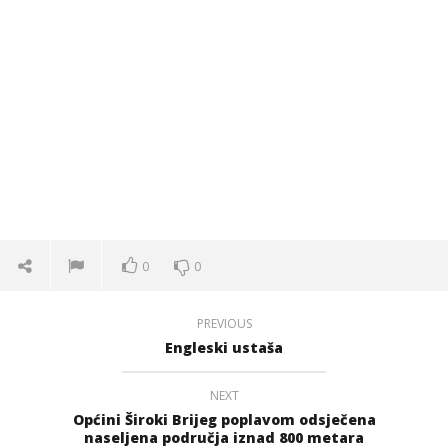
0
0
PREVIOUS
Engleski ustaša
NEXT
Općini Široki Brijeg poplavom odsječena
naseljena područja iznad 800 metara