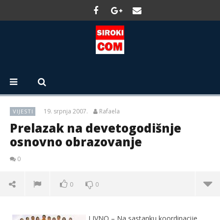
19. srpnja 2007.
Rafaela
VIJESTI
Prelazak na devetogodišnje
osnovno obrazovanje
0
0
0
Prelazak na devetogodišnje osnovno obrazovanje
LIVNO – Na sastanku koordinacije