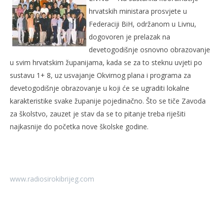
19.
srpnja
hrvatskih ministara prosvjete u
2007.
Rafaela
Federaciji BiH, održanom u Livnu,
dogovoren je prelazak na
devetogodišnje osnovno obrazovanje
u svim hrvatskim županijama, kada se za to steknu uvjeti po
sustavu 1+ 8, uz usvajanje Okvirnog plana i programa za
devetogodišnje obrazovanje u koji će se ugraditi lokalne
karakteristike svake županije pojedinačno. Što se tiče Zavoda
za školstvo, zauzet je stav da se to pitanje treba riješiti
najkasnije do početka nove školske godine.
Naj
19.
srp
200
R
www.radiosirokibrijeg.com