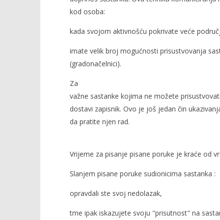
kod osoba:
kada svojom aktivnošću pokrivate veće područje 
imate velik broj mogućnosti prisustvovanja sast
(gradonačelnici).
Za
važne sastanke kojima ne možete prisustvovati
dostavi zapisnik. Ovo je još jedan čin ukazivan
da pratite njen rad.
Vrijeme za pisanje pisane poruke je kraće od v
Slanjem pisane poruke sudionicima sastanka :
opravdali ste svoj nedolazak,
tme ipak iskazujete svoju "prisutnost" na sasta