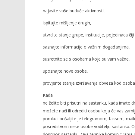
najavite vaše buduće aktivnosti,
ispitajte mišljenje drugih,
utvrdite stanje grupe, institucije, pojedinaca čiji
saznajte informacije o važnim događanjima,
susretnite se s osobama koje su vam važne,
upoznajte nove osobe,
provjerite stanje izvršavanja obveza kod osoba
Kada
ne želite biti prisutni na sastanku, kada imate d
možete naći ili odrediti osobu koja će vas zami
poruku i pošaljite je telegramom, faksom, mail
posredstvom neke osobe voditelju sastanka. Ovo
doprinos sastanku. Ova tehnika komuniciranja n