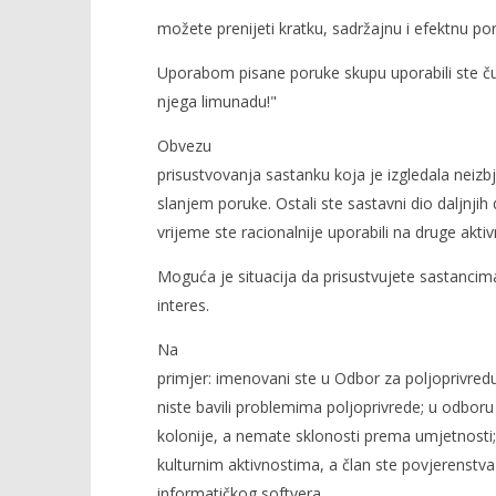
možete prenijeti kratku, sadržajnu i efektnu p
Uporabom pisane poruke skupu uporabili ste čuv
njega limunadu!"
Obvezu
prisustvovanja sastanku koja je izgledala neizbje
slanjem poruke. Ostali ste sastavni dio daljnji
vrijeme ste racionalnije uporabili na druge aktiv
Moguća je situacija da prisustvujete sastancima
interes.
Na
primjer: imenovani ste u Odbor za poljoprivredu
niste bavili problemima poljoprivrede; u odboru
kolonije, a nemate sklonosti prema umjetnosti;
kulturnim aktivnostima, a član ste povjerenst
informatičkog softvera, …