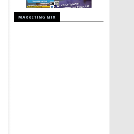
MARKETING MIX
Najava izložbe – AquaArt 2025
4. Umirovljenici fotografi
13.
13.
prosinca
prosinca
2011.
2011.
Rafaela
Rafaela