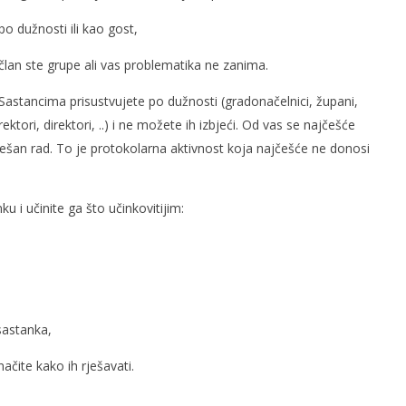
po dužnosti ili kao gost,
član ste grupe ali vas problematika ne zanima.
Sastancima prisustvujete po dužnosti (gradonačelnici, župani,
rektori, direktori, ..) i ne možete ih izbjeći. Od vas se najčešće
rcegovina
Desetine odličnih fotografija na
ješan rad. To je protokolarna aktivnost koja najčešće ne donosi
natječaju Umirovljenici fotografi
2025
13.
prosinca
u i učinite ga što učinkovitijim:
2011.
Rafaela
sastanka,
ačite kako ih rješavati.