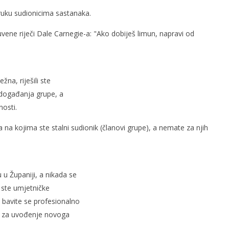
oruku sudionicima sastanaka.
ene riječi Dale Carnegie-a: "Ako dobiješ limun, napravi od
žna, riješili ste
h događanja grupe, a
nosti.
 na kojima ste stalni sudionik (članovi grupe), a nemate za njih
 u Županiji, a nikada se
 ste umjetničke
 bavite se profesionalno
va za uvođenje novoga