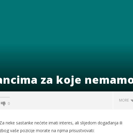
tancima za koje nemamo
MORE
0
Za neke sastanke nećete imati interes, ali slijedom događanja ili
zbog vaše pozicije morate na njima prisustvovati: