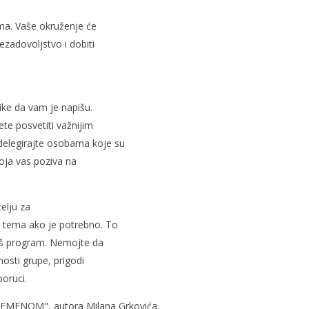
ima. Vaše okruženje će
nezadovoljstvo i dobiti
ike da vam je napišu.
te posvetiti važnijim
delegirajte osobama koje su
oja vas poziva na
elju za
o tema ako je potrebno. To
aš program. Nemojte da
osti grupe, prigodi
oruci.
REMENOM", autora Milana Grkovića.