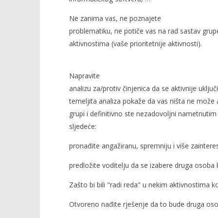
Ne zanima vas, ne poznajete
problematiku, ne potiče vas na rad sastav grupe
aktivnostima (vaše prioritetnije aktivnosti).
Napravite
analizu za/protiv činjenica da se aktivnije uključ
temeljita analiza pokaže da vas ništa ne može 
grupi i definitivno ste nezadovoljni nametnuti
sljedeće:
pronađite angažiranu, spremniju i više zaintere
predložite voditelju da se izabere druga osoba k
Zašto bi bili "radi reda" u nekim aktivnostima k
Otvoreno nađite rješenje da to bude druga oso