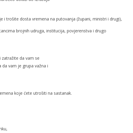
i trošite dosta vremena na putovanja (župani, ministri i drugi),
ancima brojnih udruga, institucija, povjerenstva i drugo
 zatražite da vam se
ja da vam je grupa važna i
remena koje ćete utrošiti na sastanak.
nku,