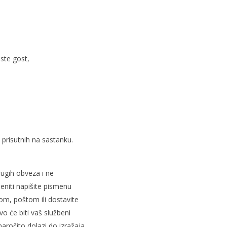
 ste gost,
 prisutnih na sastanku.
rugih obveza i ne
jeniti napišite pismenu
om, poštom ili dostavite
 će biti vaš službeni
aročito dolazi do izražaja