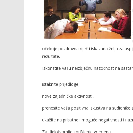
NOW VIEWING
Prisustvo na sastancima za koje
Radio He
očekuje pozdravna riječ i iskazana želja za usp
nemamo interes
13.
prosinca
13.
rezultate.
2011.
prosinca
Rafaela
2011.
Iskoristite vašu neizbježnu nazočnost na sastank
Rafaela
istaknite prijedloge,
nove zajedničke aktivnosti,
prenesite vaša pozitivna iskustva na sudionike 
ukažite na prisutne i moguće negativnosti i nazn
Za djelotvornije korištenje vremena: