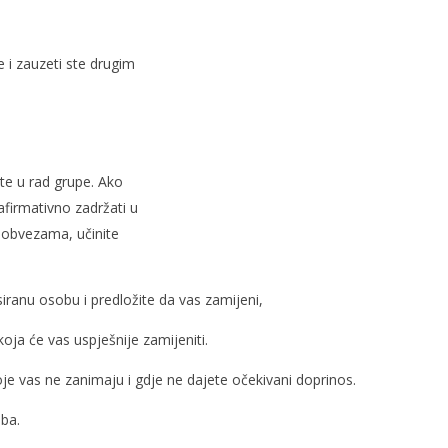
 i zauzeti ste drugim
ite u rad grupe. Ako
afirmativno zadržati u
m obvezama, učinite
siranu osobu i predložite da vas zamijeni,
oja će vas uspješnije zamijeniti.
oje vas ne zanimaju i gdje ne dajete očekivani doprinos.
ba.