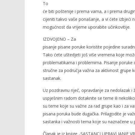
To
će biti poštenije i prema vama, a i prema drug
cijeniti takvo vaše ponašanje, a vi ćete izbjeći 
mogućnost da vrijeme uporabite učinkovitije.
IZDVOJENO – Za
pisanje pisane poruke koristite pojedine suradn
Tako ćete uštedjeti još više vremena koje može
problematikama i problemima. Pisanje poruke 
stručne za područja važna za aktivnost grupe k
sastanak.
Uz pozdravnu riječ, opravdanje za nedolazak i ž
uspješnim radom dotaknite se teme ili nekolik
su teme koje su važne za rad grupe kao i za v
pisana poruka bude dugačka. Prilagodite je važn
sastanka i važnosti tema koje su naznačene u p
Članak je iz knjige „SASTANCI UPRAVLJANJE V