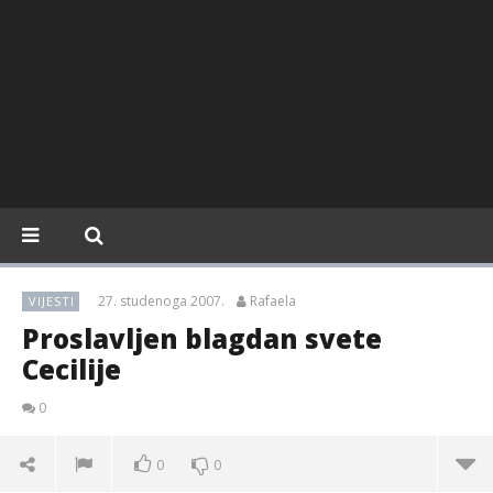
27. studenoga 2007.
Rafaela
VIJESTI
Proslavljen blagdan svete
Cecilije
0
0
0