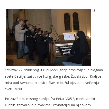
Proslavljen blagdan svete Cecilije
U
27.
studenoga
2007.
Rafaela
četvrtak 22. studenog u župi Međugorje proslavljen je blagdan
svete Cecilije, zaštitnice liturgijske glazbe. Župski zbor Kraljice
Kra
mira pod ravnanjem sestre Slavice Kožul pjevao je večernju
27.
stu
svetu Misu.
200
R
Po završetku misnog slavlja, fra Petar Vlašić, međugorski
župnik, zahvalio je pjevačima i ravnateljici na njihovom