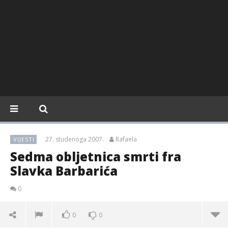
27. studenoga 2007.
Rafaela
VIJESTI
Sedma obljetnica smrti fra
Slavka Barbarića
0
0
0