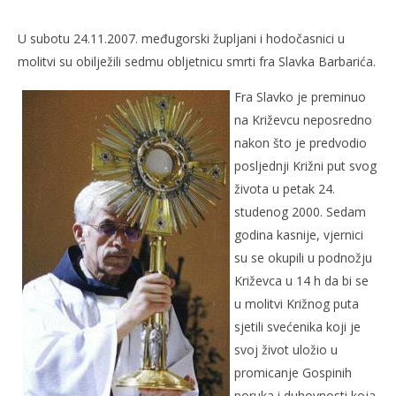
Sedma obljetnica smrti fra Slavka Barbarića
U subotu 24.11.2007. međugorski župljani i hodočasnici u
27.
studenoga
molitvi su obilježili sedmu obljetnicu smrti fra Slavka Barbarića.
2007.
Rafaela
Fra Slavko je preminuo
na Križevcu neposredno
nakon što je predvodio
posljednji Križni put svog
života u petak 24.
studenog 2000. Sedam
godina kasnije, vjernici
su se okupili u podnožju
Kra
Križevca u 14 h da bi se
27.
u molitvi Križnog puta
stu
sjetili svećenika koji je
200
R
svoj život uložio u
promicanje Gospinih
poruka i duhovnosti koja