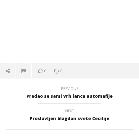
0
0
PREVIOUS
Predao se sami vrh lanca automafije
NEXT
Proslavljen blagdan svete Cecilije