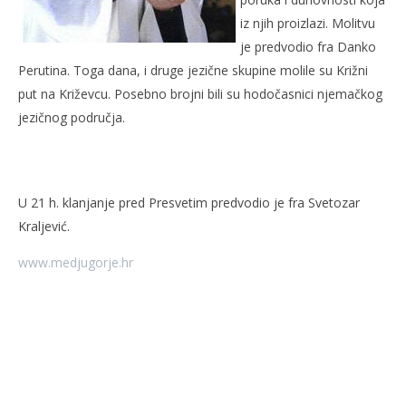
iz njih proizlazi. Molitvu
je predvodio fra Danko
Perutina. Toga dana, i druge jezične skupine molile su Križni
put na Križevcu. Posebno brojni bili su hodočasnici njemačkog
jezičnog područja.
U 21 h. klanjanje pred Presvetim predvodio je fra Svetozar
Kraljević.
www.medjugorje.hr