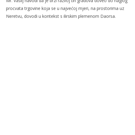
Mr. Vasilj navodi da je brzi razvoj tih gradova doveo do naglog
procvata trgovine koja se u najvećoj mjeri, na prostorima uz
Neretvu, dovodi u kontekst s ilirskim plemenom Daorsa.