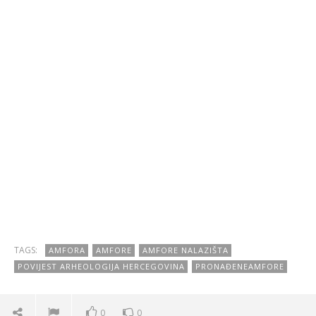
TAGS:
AMFORA
AMFORE
AMFORE NALAZIŠTA
POVIJEST ARHEOLOGIJA HERCEGOVINA
PRONAĐENEAMFORE
0
0