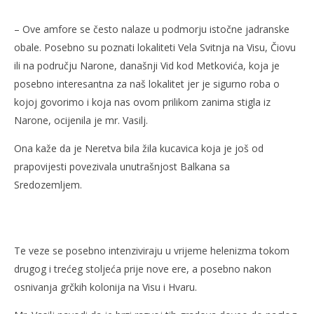
– Ove amfore se često nalaze u podmorju istočne jadranske
obale. Posebno su poznati lokaliteti Vela Svitnja na Visu, Čiovu
ili na području Narone, današnji Vid kod Metkovića, koja je
posebno interesantna za naš lokalitet jer je sigurno roba o
kojoj govorimo i koja nas ovom prilikom zanima stigla iz
Narone, ocijenila je mr. Vasilj.
Ona kaže da je Neretva bila žila kucavica koja je još od
prapovijesti povezivala unutrašnjost Balkana sa
Sredozemljem.
Te veze se posebno intenziviraju u vrijeme helenizma tokom
drugog i trećeg stoljeća prije nove ere, a posebno nakon
osnivanja grčkih kolonija na Visu i Hvaru.