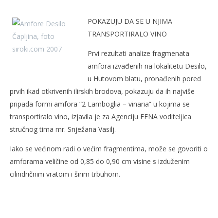
PRVE ANALIZE AMFORA IZ HUTOVOG BLATA
POKAZUJU DA SE U NJIMA
9.
travnja
TRANSPORTIRALO VINO
2007.
Rafaela
Prvi rezultati analize fragmenata
amfora izvađenih na lokalitetu Desilo,
u Hutovom blatu, pronađenih pored
prvih ikad otkrivenih ilirskih brodova, pokazuju da ih najviše
pripada formi amfora “2 Lamboglia – vinaria” u kojima se
transportiralo vino, izjavila je za Agenciju FENA voditeljica
stručnog tima mr. Snježana Vasilj.
Iako se većinom radi o većim fragmentima, može se govoriti o
Kra
amforama veličine od 0,85 do 0,90 cm visine s izduženim
9.
cilindričnim vratom i širim trbuhom.
tra
200
R