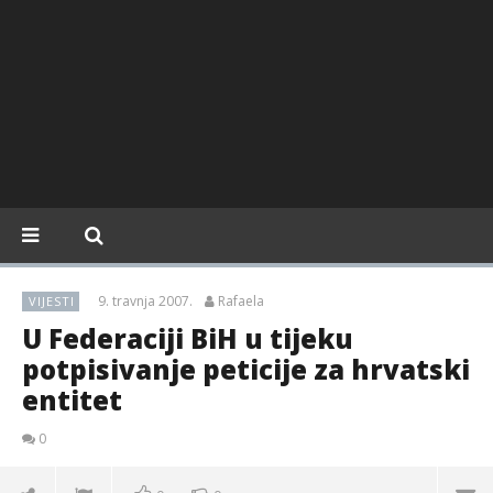
9. travnja 2007.
Rafaela
VIJESTI
U Federaciji BiH u tijeku
potpisivanje peticije za hrvatski
entitet
0