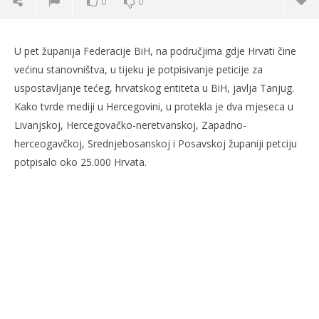
0
0
U Federaciji BiH u tijeku potpisivanje peticije za
hrvatski entitet
U pet županija Federacije BiH, na područjima gdje Hrvati čine
9.
većinu stanovništva, u tijeku je potpisivanje peticije za
travnja
uspostavljanje tećeg, hrvatskog entiteta u BiH, javlja Tanjug.
2007.
Rafaela
Kako tvrde mediji u Hercegovini, u protekla je dva mjeseca u
Livanjskoj, Hercegovačko-neretvanskoj, Zapadno-
herceogavčkoj, Srednjebosanskoj i Posavskoj županiji petciju
potpisalo oko 25.000 Hrvata.
Kra
9.
tra
200
R