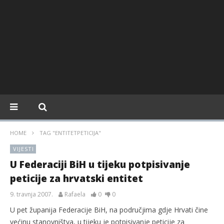
HOME
TAG "ENTITETPETICIJA"
VIJESTI
U Federaciji BiH u tijeku potpisivanje
peticije za hrvatski entitet
9. travnja 2007.
Rafaela
0
0
U pet županija Federacije BiH, na područjima gdje Hrvati čine
većinu stanovništva, u tijeku je potpisivanje peticije za