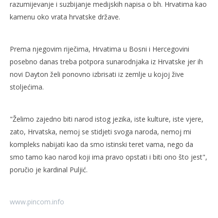
razumijevanje i suzbijanje medijskih napisa o bh. Hrvatima kao
NOW VIEWING
kamenu oko vrata hrvatske države.
Puljić: Novi Dayton hoće da nas izbrše
Naj
12.
12.
Prema njegovim riječima, Hrvatima u Bosni i Hercegovini
listopada
lis
posebno danas treba potpora sunarodnjaka iz Hrvatske jer ih
2009.
200
Rafaela
R
novi Dayton želi ponovno izbrisati iz zemlje u kojoj žive
stoljećima.
"Želimo zajedno biti narod istog jezika, iste kulture, iste vjere,
zato, Hrvatska, nemoj se stidjeti svoga naroda, nemoj mi
kompleks nabijati kao da smo istinski teret vama, nego da
smo tamo kao narod koji ima pravo opstati i biti ono što jest",
poručio je kardinal Puljić.
www.pincom.info