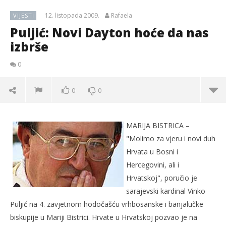
12. listopada 2009.
Rafaela
VIJESTI
Puljić: Novi Dayton hoće da nas
izbrše
0
0
0
MARIJA BISTRICA –
"Molimo za vjeru i novi duh
Hrvata u Bosni i
Hercegovini, ali i
Hrvatskoj", poručio je
sarajevski kardinal Vinko
Puljić na 4. zavjetnom hodočašću vrhbosanske i banjalučke
biskupije u Mariji Bistrici. Hrvate u Hrvatskoj pozvao je na